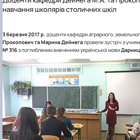
Навчально-методичне забезпечення
Студентська наукова робота
навчання школярів столичних шкіл
3 березня 2017 р.
доценти кафедри аграрного, земельного 
Прокопович та Марина Дейнега
провели зустріч з учням
№ 316
з поглибленим вивченням української мови
Дарниць