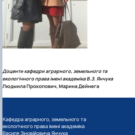
Доценти кафедри аграрного, земельного та
екологічного права імені академіка В.З. Янчука
Людмила Прокопович, Марина Дейнега
Кафедра аграрного, земельного та
екологічного права імені академіка
Василя Зіновійовича Янчука