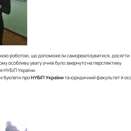
жною роботою, що допоможе їм самореалізуватися, досягти
ому особливу увагу учнів було звернуто на перспективу
я НУБіП України.
і буклети про
НУБіП України
та юридичний факультет й ос