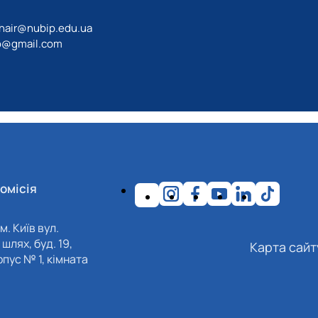
hair@nubip.edu.ua
o@gmail.com
омісія
м. Київ вул.
шлях, буд. 19,
Карта сайт
пус № 1, кімната