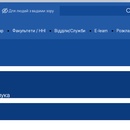
Для людей з вадами зору
ments
ар
Факультети / ННІ
Відділи/Служби
E-learn
Розкл
чука