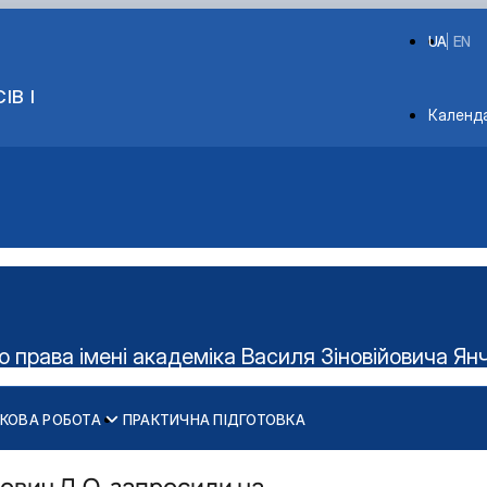
UA
EN
ІВ І
Depart
Календ
о права імені академіка Василя Зіновійовича Ян
КОВА РОБОТА
ПРАКТИЧНА ПІДГОТОВКА
Освітньо-професійна програма підготовки Бакалаврів
Освітньо-професійна програма підготовки Магістрів
ович Л.О. запросили на