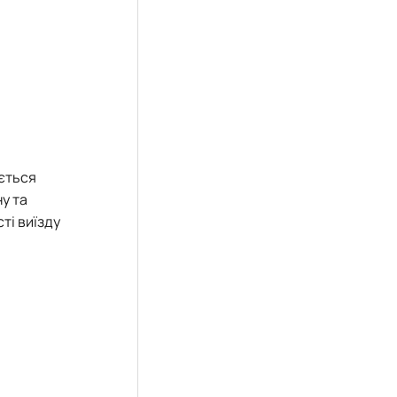
юється
ну та
ті виїзду