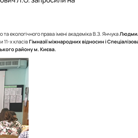
та екологічного права імені академіка В.З. Янчука
Людми
и 11-х класів
Гімназії міжнародних відносин і Спеціалізо
кого району м. Києва.