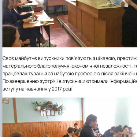
Своє майбутнє випускники пов’язують з цікавою, прести
матеріального благополуччя, економічної незалежності, т
працевлаштування за набутою професією після закінченн
По завершенню зустрічі випускники отримали інформаційн
вступу на навчання у 2017 році