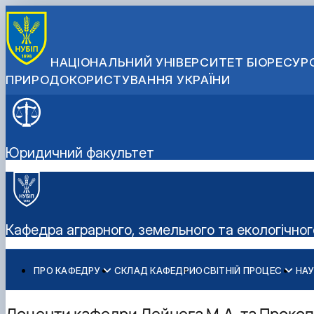
НАЦІОНАЛЬНИЙ УНІВЕРСИТЕТ БІОРЕСУРС
ПРИРОДОКОРИСТУВАННЯ УКРАЇНИ
Юридичний факультет
Кафедра аграрного, земельного та екологічног
ПРО КАФЕДРУ
СКЛАД КАФЕДРИ
ОСВІТНІЙ ПРОЦЕС
НАУ
Історія кафедри
Освітні програми
Наукова робота кафедри
Нагороди кафедри
Організація освітнього процесу
Сторінка аспіранта
Доценти кафедри Дейнега М.А. та Прокоп