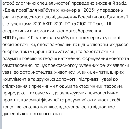
агробіологічних спеціальностей проведено виховний захід
«День поезії для майбутніх інженерів - 2023» у переддень
уваги громадськості до відзначення Всесвітнього Дня поезії
зі студентами 2201 АКІТ, 2201 ІЕС та 2102 ЕЕЕ ск з ННІ
енергетивки автоматики та енергозбереження.
НПП Якушко К.Г. закликала майбутніх інженерів як у сфері
електротехніки, едектромеханки та відновлювальних джере
енергій, так і у царині автоматизації та робототехніки
розуміти поезію як творче натхнення, формування нового та
самотворення, пошук прекрасного у буденних речах завдяки
увазі до фотомистецтва, живопису, музики, емпатії, щирих
компліментів та дружньої допомоги-підтримки, увазі до
спілкування з приємними людьми та класичними творами,
природою,- так само як і до релаксуючих психологічних
практик, приємної фізичної та розумової активності, хобі
тощо - всього, що надихає, вдосконалює та відновлює
душевні якості кожного з нас.