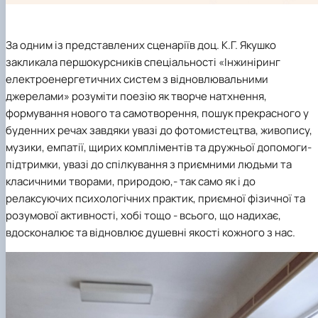
За одним із представлених сценаріїв доц. К.Г. Якушко
закликала першокурсників спеціальності «Інжиніринг
електроенергетичних систем з відновлювальними
джерелами» розуміти поезію як творче натхнення,
формування нового та самотворення, пошук прекрасного у
буденних речах завдяки увазі до фотомистецтва, живопису,
музики, емпатії, щирих компліментів та дружньої допомоги-
підтримки, увазі до спілкування з приємними людьми та
класичними творами, природою,- так само як і до
релаксуючих психологічних практик, приємної фізичної та
розумової активності, хобі тощо - всього, що надихає,
вдосконалює та відновлює душевні якості кожного з нас.