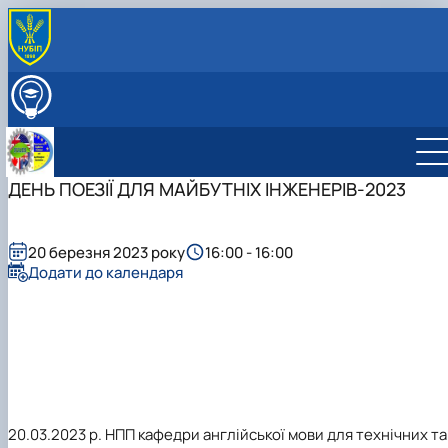
ПРО КАФЕДРУ
Міжнародна діяльність
ВСТУПНИКУ
Навчально-методична робота
ОСВІТНІЙ ПРОЦЕС
Виховна робота
НАУКОВА РОБОТА
Профорієнтаційна робота кафедри
ДЕНЬ ПОЕЗІЇ ДЛЯ МАЙБУТНІХ ІНЖЕНЕРІВ-2023
СКЛАД КАФЕДРИ
Науково-дослідна лабораторія «Науково-технічно
ГУРТКИ
перекладу»
Студентський науковий гурток "Сучасна англійськ
мова науково-технічного спряму…
20 березня 2023 року
16:00 - 16:00
Студентський науковий гурток "Основи перекладу
Додати до календаря
фахових текстів"
20.03.2023 р. НПП кафедри англійської мови для технічних та