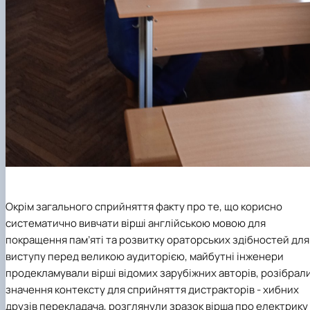
Окрім загального сприйняття факту про те, що корисно
систематично вивчати вірші англійською мовою для
покращення пам’яті та розвитку ораторських здібностей для
виступу перед великою аудиторією, майбутні інженери
продекламували вірші відомих зарубіжних авторів, розібрал
значення контексту для сприйняття дистракторів - хибних
друзів перекладача, розглянули зразок вірша про електрику