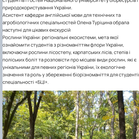
студентів і гостей Національного університету біоресурсів і
природокористування України.
Асистент кафедри англійської мови для технічних та
агробіологічних спеціальностей Олена Туріцина обрала
наступні для цікавих екскурсій
Рослини України: регіональні екосистеми, мета якої
ознайомити студентів з різноманіттям флори України,
включаючи рослини лісостепу, карпатських лісів, степів і
поліських боліт та розповісти про місцеві види рослин, які є
унікальними для певних регіонів України, їх екологічне
значення та роль у збереженні біорізноманіття для студенті
спеціальності «БЦІ».