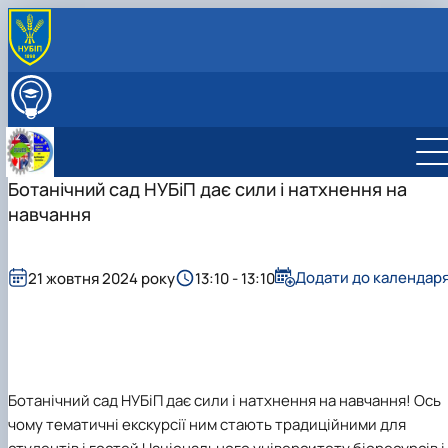
ПРО КАФЕДРУ
Міжнародна діяльність
ВСТУПНИКУ
Навчально-методична робота
ОСВІТНІЙ ПРОЦЕС
Виховна робота
НАУКОВА РОБОТА
Профорієнтаційна робота кафедри
Ботанічний сад НУБіП дає сили і натхнення на
СКЛАД КАФЕДРИ
Науково-дослідна лабораторія «Науково-технічно
ГУРТКИ
навчання
перекладу»
Студентський науковий гурток "Сучасна англійськ
мова науково-технічного спряму…
Студентський науковий гурток "Основи перекладу
Додати до календар
21 жовтня 2024 року
13:10 - 13:10
фахових текстів"
Ботанічний сад НУБіП дає сили і натхнення на навчання! Ось
чому тематичні екскурсії ним стають традиційними для