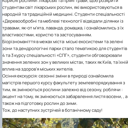
Корисні рослини: лікарські та пряні трави, щоб розкрити
студентам світ лікарських рослин, які використовуються в
народній та традиційній медицині. Студенти спеціальності
«Деревообробні та меблеві технології відвідали ділянки із
травами, як-от м'ята, лаванда, ромашка, і ознайомились з їх
властивостями, користю та застосуванням.
Біорізноманіття в межах міста: міські екосистеми та зелені
зони та дендрологічні парки стало тематикою для студентів
4 та 3 курсу спеціальності «СПГ», студенти обговорювали
значення зелених зон у великих містах, таких як Київ, та їхні
вплив на здоров'я міських жителів.
Осіння екскурсія: сезонні зміни в природі ознайомила
магістрів першого курсу факультету землевпорядкування з
тим, як змінюються рослини залежно від сезону, роблячи :
акцент на тому, як змінюються забарвлення листя восени, , а
також на підготовку рослин до зими.
Тож, до наступних зустрічей в ботанічному саду!