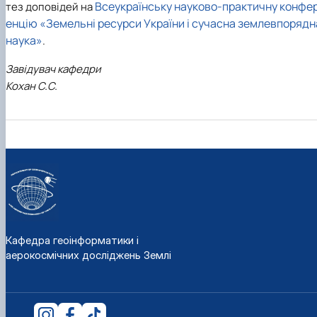
Всеукраїнську науково-практичну конфе
тез доповідей на
енцію «Земельні ресурси України і сучасна землевпорядн
наука»
.
Завідувач кафедри
Кохан С.С.
Кафедра геоінформатики і
аерокосмічних досліджень Землі