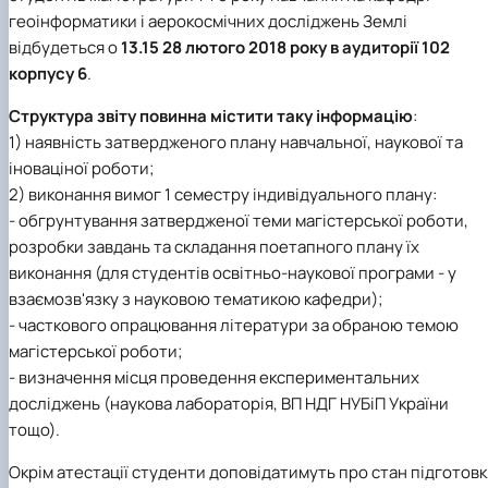
геоінформатики і аерокосмічних досліджень Землі
відбудеться
о
13.15 28 лютого 2018 року в аудиторії 102
корпусу 6
.
Структура звіту повинна містити таку інформацію
:
1) наявність затвердженого плану навчальної, наукової та
іноваціної роботи;
2) виконання вимог 1 семестру індивідуального плану:
- обгрунтування затвердженої теми магістерської роботи,
розробки завдань та складання поетапного плану їх
виконання (для студентів освітньо-наукової програми - у
взаємозв'язку з науковою тематикою кафедри);
- часткового опрацювання літератури за обраною темою
магістерської роботи;
- визначення місця проведення експериментальних
досліджень (наукова лабораторія, ВП НДГ НУБіП України
тощо).
Окрім атестації студенти доповідатимуть про стан підготов