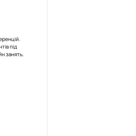
еренцій.
тів під
йн занять.