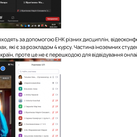
роходять за допомогою ЕНК різних дисциплін, відеоконф
х, які є за розкладом 4 курсу. Частина іноземних студен
країн, проте це не є перешкодою для відвідування онла