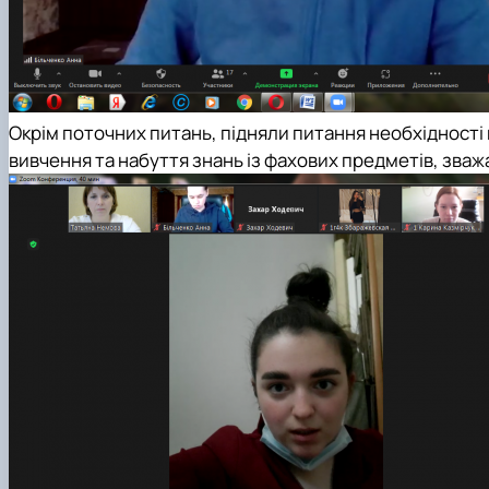
Окрім поточних питань, підняли питання необхідност
вивчення та набуття знань із фахових предметів, зваж