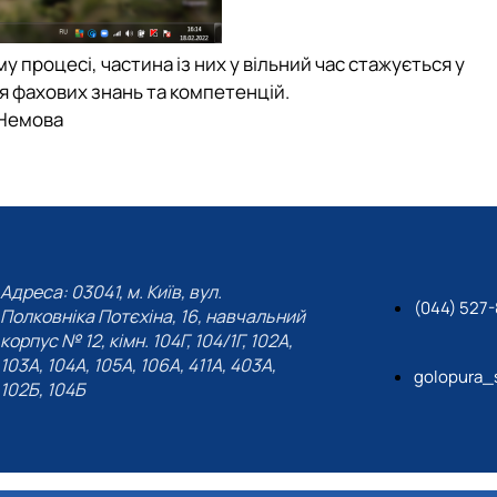
у процесі, частина із них у вільний час стажується у
я фахових знань та компетенцій.
 Немова
Адреса: 03041, м. Київ, вул.
(044) 527
Полковніка Потєхіна, 16, навчальний
корпус № 12, кімн. 104Г, 104/1Г, 102А,
103А, 104А, 105А, 106А, 411А, 403А,
golopura_
102Б, 104Б