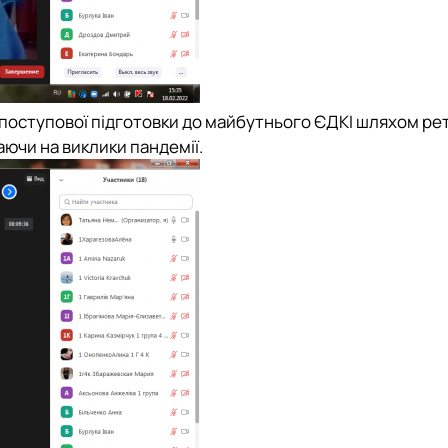
і поступової підготовки до майбутнього ЄДКІ шляхом р
аючи на виклики пандемії.