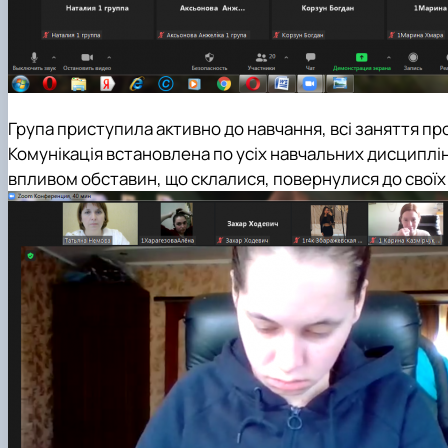
Група приступила активно до навчання, всі заняття п
Комунікація встановлена по усіх навчальних дисципліна
впливом обставин, що склалися, повернулися до своїх 