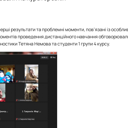
Звіт гуртка
Звіт гуртка
Фотогалерея
Фотогалерея
Список гуртківців
Список гуртківців
ерші результати та проблемні моменти, пов’язані із особл
моментів проведення дистанційного навчання обговорювал
гностики Тетяна Немова та студенти 1 групи 4 курсу.