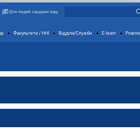
Для людей з вадами зору
ments
ар
Факультети / ННІ
Відділи/Служби
E-learn
Розкл