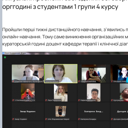
орггодині з студентами 1 групи 4 курсу
Пройшли перші тижні дистанційного навчання, з’явились п
онлайн-навчання. Тому саме виникнення організаційних 
кураторській годині доцент кафедри терапії і клінічної діа