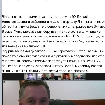
Відрадно, що першими слухачами стали учні 10-11 класів
Апостолівського районного ліцею-інтернату
Дніпропетровськ
області, з яким кафедра теплоенергетики співпрацює вже близьк
8 років. Учні ліцею завжди беруть активну участь в олімпіадах з
фізики та математики, що проводяться в НУБіП. У 2021 році це да
їм змогу отримати додаткові бали та вступити на бюджетні місця
для навчання в нашому ННІ.
Відкрив засідання директор ННІ ЕАіЕ
професор
Віктор Каплун.
Він
присвятив свій виступ питанням підготовки молодих спеціалістів
енергетики, говорив про
умови вступу та навчання в НУБіП.
Учні
зацікавлено слухали, задавали Віктору Володимировичу багато
питань, на які він детально та обґрунтовано відповідав.