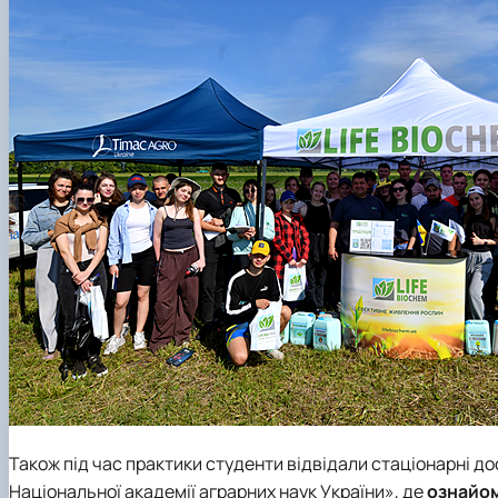
Також під час практики студенти відвідали стаціонарні д
Національної академії аграрних наук України», де
ознайом