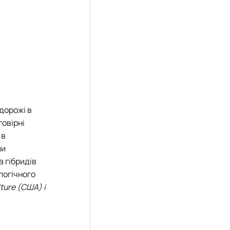
одорожі в
говірні
 в
ли
а гібридів
логічного
lture (США) і