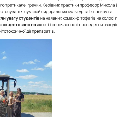
ярого третикале, гречки. Керівник практики професор Микол
стосування сумішей сидеральних культур та їх впливу на
ли увагу студентів
на наявних комах-фітофагів на колосі 
ло
акцентовано на
якості і своєчасності проведення заході
ітотоксичної дії препаратів.