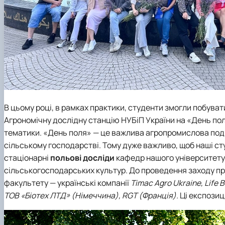
В цьому році, в рамках практики, студенти змогли побуват
Агрономічну дослідну станцію НУБіП України на «День пол
тематики. «День поля» — це важлива агропромислова подія,
сільському господарстві. Тому дуже важливо, щоб наші ст
стаціонарні
польові досліди
кафедр нашого університету
сільськогосподарських культур. До проведення заходу пр
факультету — українські компанії
Timac Agro Ukraine, Life 
ТОВ «Біотех ЛТД» (Німеччина), RGT (Франція).
Ці експозиц