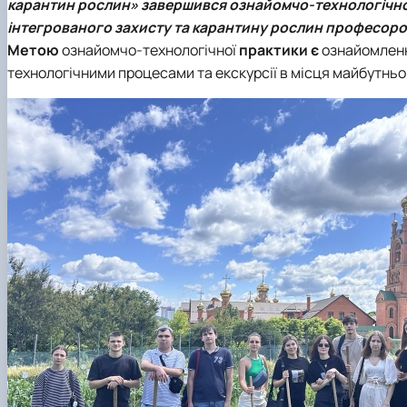
карантин рослин» завершився ознайомчо-технологічною
інтегрованого захисту та карантину рослин професо
Метою
ознайомчо-технологічної
практики є
ознайомленн
технологічними процесами та екскурсії в місця майбутнь