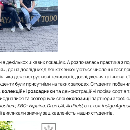
и в декількох цікавих локаціях. А розпочалась практика з п
я», де на дослідних ділянках виконуються численні госпдо
 яка демонструє нові технології, дослідження та інновації
уденти були присутніми на таких заходах. Студенти побачи
,
колекційні розсадники
та демонстраційні посіви сортів т
иєдналися та розгорнули свої
експозиції
партнери агробіо
Biochem, КВС-Україна, Dron UА, ArtField,
а також
Indigo Agricu
ії викликали значну зацікавленість наших студентів.