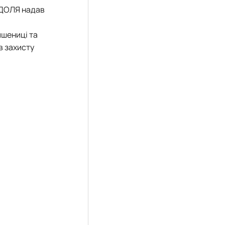
а ДОЛЯ надав
пшениці та
в захисту