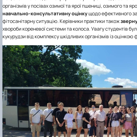
організмів у посівах озимої та ярої пшениці, озимого та 
навчально-консультативну оцінку
щодо ефективного за
фітосанітарну ситуацію. Керівники практики також
зверну
хвороби кореневої системи та колоса. Увагу студентів бу
кукурудзи від комплексу шкідливих організмів із оцінкою ф