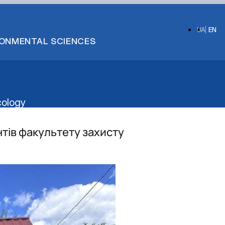
UA
EN
IRONMENTAL SCIENCES
cology
тів факультету захисту