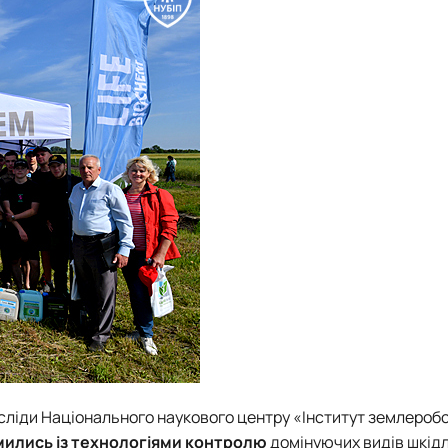
осліди Національного наукового центру «Інститут землероб
ились із технологіями контролю
домінуючих видів шкід