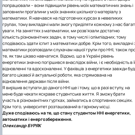
попрацювали – вони підвищили рівень моїх математичних знань і
заповнили проґалини у моїх знаннях шкільного матеріалу з
математики. Я навчався на підготовчих курсах в невеликих
групах, тому викладачі мали змогу приділяти кожному з нас бага
уваги. На заняттях з математики, ми розв’язали достатню
кількість різноманітних задач, в тому числі і олімпіадних; тому
сподіваюсь здати іспит з математики добре. Крім того, викладачі 
математики розповідали слухачам нашої групи про ННІ, також пр
те, як там цікаво навчатися. Відомо, що в Україні рівень
енергетики значно погіршився внаслідок війни, і є необхідність в ї
відновленні та вдосконаленні. У фахівців з енергетики завжди бу
багато цікавої й актуальної роботи, яка спрямована на
відновлення держави після війни.
Я вирішив вступати до даного ННІ ще і тому, що в разі вступу, на
мене буде чекати яскраве студентське життя. Я зможу брати
участь в різноманітних гуртках, займатись в спортивних секціях.
Крім того, університет розташований в гарному місці.
Дуже сподіваюсь на те, що стану студентом ННІ енергетики,
автоматики і енергозбереження.
Олександр БУРЯК