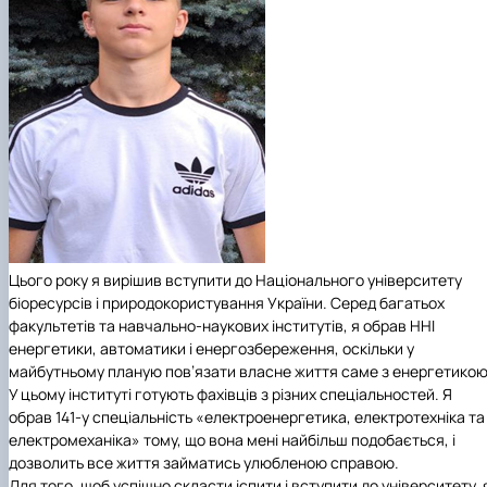
Цього року я вирішив вступити до Національного університету
біоресурсів і природокористування України. Серед багатьох
факультетів та навчально-наукових інститутів, я обрав ННІ
енергетики, автоматики і енергозбереження, оскільки у
майбутньому планую пов’язати власне життя саме з енергетикою
У цьому інституті готують фахівців з різних спеціальностей. Я
обрав 141-у спеціальність «електроенергетика, електротехніка та
електромеханіка» тому, що вона мені найбільш подобається, і
дозволить все життя займатись улюбленою справою.
Для того, щоб успішно скласти іспити і вступити до університету, 