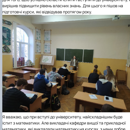
вирішив підвищити рівень власних знань. Для цього я пішов на
підготовчі курси, які відвідував протягом року.
Я вважаю, що при вступі до університету, найскладнішим буде
іспит з математики. Але викладачі кафедри вищої та прикладної
математики, які викладали математику на курсах, з нами добре