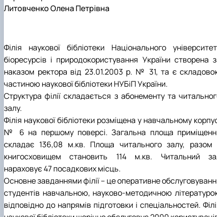
Литовченко Олена Петрівна
Філія наукової бібліотеки Національного університет
біоресурсів і природокористування України створена з
наказом ректора від 23.01.2003 р. № 31, та є складово
частиною наукової бібліотеки НУБіП України.
Структура філії складається з абонементу та читальног
залу.
Філія наукової бібліотеки розміщена у навчальному корпу
№ 6 на першому поверсі. Загальна площа приміщенн
складає 136,08 м.кв. Площа читального залу, разом 
книгосховищем становить 114 м.кв. Читальний за
нараховує 47 посадкових місць.
Основне завданнями філії – це оперативне обслуговуванн
студентів навчальною, науково-методичною літературо
відповідно до напрямів підготовки і спеціальностей. Філ
наукової бібліотеки щорічно обслуговує 2000 користувачі