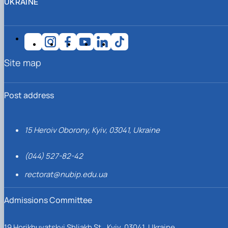
UKRAINE
Site map
Post address
15 Heroiv Oborony, Kyiv, 03041, Ukraine
(044) 527-82-42
rectorat@nubip.edu.ua
Admissions Committee
19 Horikhuvatskyi Shliakh St., Kyiv, 03041, Ukraine