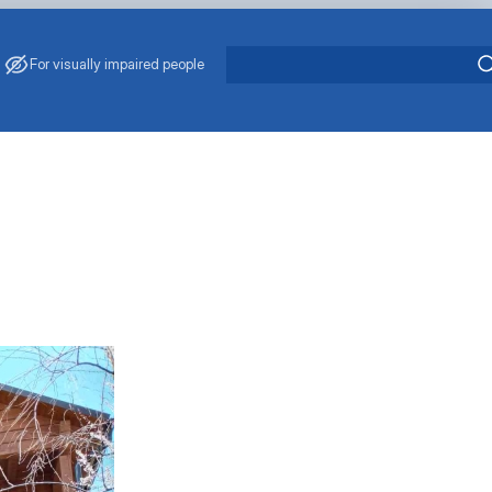
For visually impaired people