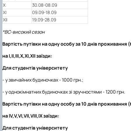
X
30.08-08.09
XI
09.09-18.09
XIІ
19.09-28.09
*ВС-високий сезон
Вартість путівки на одну особу за 10 днів проживання
на І,ІІ,ІІІ,X,XI,XII заїзди:
Для студентів університету
- у звичайних будиночках - 1000 грн.;
- у однокімнатних будиночках зі зручностями - 1200 грн.
Вартість путівки на одну особу за 10 днів проживання 
на IV,V,VI,VII,VIII,IX заїзди:
Для студентів університету