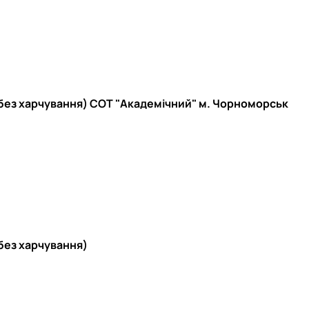
 (без харчування) СОТ "Академічний" м. Чорноморськ
(без харчування)