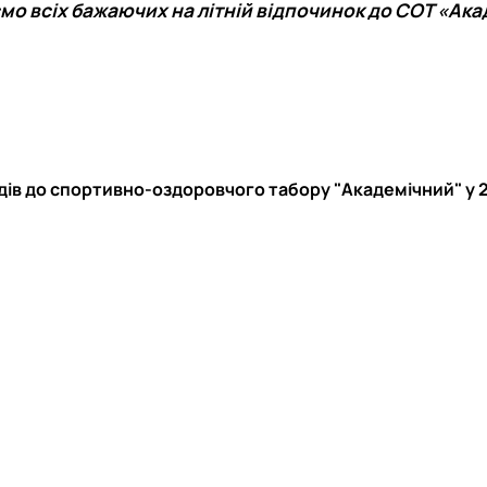
о всіх бажаючих на літній відпочинок до СОТ «Ака
здів до спортивно-оздоровчого табору "Академічний" у 2