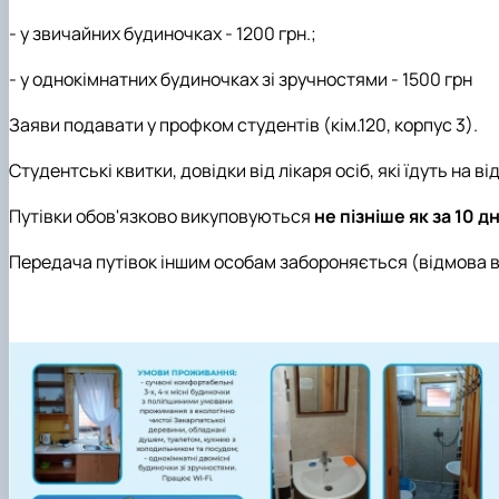
- у звичайних будиночках - 1200 грн.;
- у однокімнатних будиночках зі зручностями - 1500 грн
Заяви подавати у профком студентів (кім.120, корпус 3).
Студентські квитки, довідки від лікаря осіб, які їдуть на
Путівки обов'язково викуповуються
не пізніше як за 10 дн
Передача путівок іншим особам забороняється (відмова в 