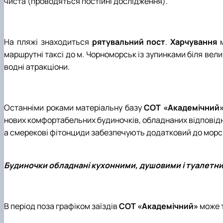
чиста (проводяться постійні дослідження).
На пляжі знаходиться
рятувальний пост
.
Харчування
маршрутні таксі до м. Чорноморськ із зупинками біля вел
водні атракціони.
Останніми роками матеріальну базу
СОТ «Академічний
нових комфортабельних будиночків, обладнаних відповідно
а смерекові фітонциди забезпечують додатковий до морс
Будиночки обладнані кухонними, душовими і туалетн
В період поза графіком заїздів
СОТ «Академічний»
може 