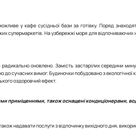
можливе у кафе сусідньої бази за готівку. Поряд знаходя
иких супермаркетів. На узбережжі моря для відпочиваючих н
»
радикально оновлено. Замість застарілих середини мину
 до сучасних вимог. Будиночки побудовано з екологічної ка
ького оздоровчий ефект.
ими приміщеннями, також оснащені кондиціонерами, в
також надавати послуги з відпочинку вихідного дня, викори