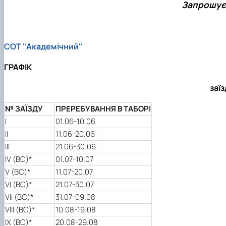
Запрошуєм
СОТ "Академічний"
ГРАФІК
заї
№ ЗАЇЗДУ
ПРЕРЕБУВАННЯ В ТАБОРІ
І
01.06-10.06
ІІ
11.06-20.06
ІІІ
21.06-30.06
IV (ВС)*
01.07-10.07
V (ВС)*
11.07-20.07
VI (ВС)*
21.07-30.07
VII (ВС)*
31.07-09.08
VIII (ВС)*
10.08-19.08
IX (ВС)*
20.08-29.08