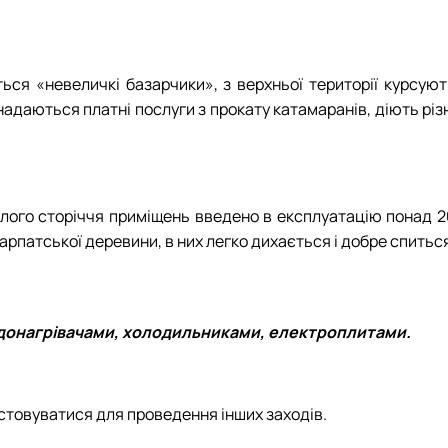
ться «невеличкі базарчики», з верхньої території курсуют
адаються платні послуги з прокату катамаранів, діють різ
лого сторіччя приміщень введено в експлуатацію понад 2
рпатської деревини, в них легко дихається і добре спитьс
одонагрівачами, холодильниками, електроплитами.
стовуватися для проведення інших заходів.