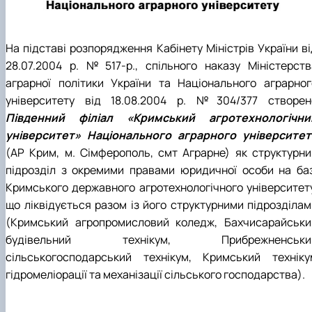
На підставі розпорядження Кабінету Міністрів України ві
28.07.2004 р. №517-р., спільного наказу Міністерств
аграрної політики України та Національного аграрног
університету від 18.08.2004 р. №304/377 створен
Південний філіал «Кримський агротехнологічни
університет» Національного аграрного університет
(АР Крим, м. Сімферополь, смт Аграрне) як структурни
підрозділ з окремими правами юридичної особи на баз
Кримського державного агротехнологічного університету
що ліквідується разом із його структурними підрозділам
(Кримський агропромисловий коледж, Бахчисарайськи
будівельний технікум, Прибрежненськи
сільськогосподарський технікум, Кримський техніку
гідромеліорації та механізації сільського господарства).