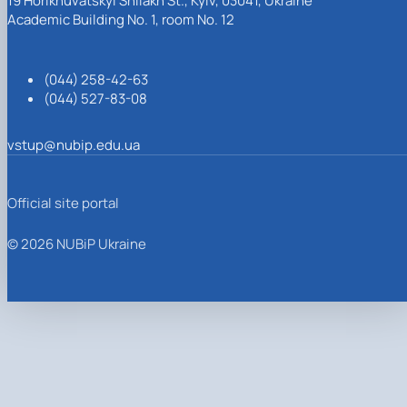
19 Horikhuvatskyi Shliakh St., Kyiv, 03041, Ukraine
Academic Building No. 1, room No. 12
(044) 258-42-63
(044) 527-83-08
vstup@nubip.edu.ua
Official site portal
© 2026 NUBiP Ukraine