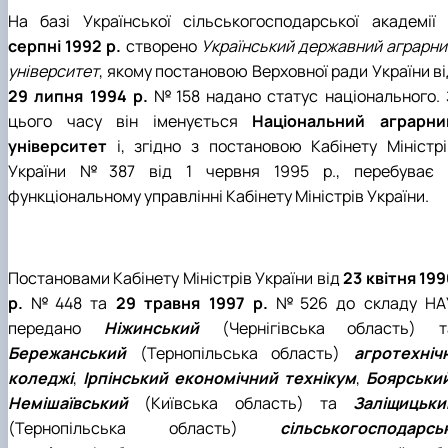
На базі Української сільськогосподарської академії 
серпні 1992 р.
створено
Український державний аграрни
університет
, якому постановою Верховної ради України в
29 липня 1994 р.
№158 надано статус національного. 
цього часу він іменується
Національний аграрни
університет
і, згідно з постановою Кабінету Міністрі
України №387 від 1 червня 1995 р., перебуває 
функціональному управлінні Кабінету Міністрів України.
Постановами Кабінету Міністрів України від
23 квітня 199
р.
№448 та
29 травня 1997 р.
№526 до складу НА
передано
Ніжинський
(Чернігівська область) т
Бережанський
(Тернопільська область)
агротехнічн
коледжі
,
Ірпінський економічний технікум
,
Боярськи
Немішаївський
(Київська область) та
Заліщицьки
(Тернопільська область)
сільськогосподарськ