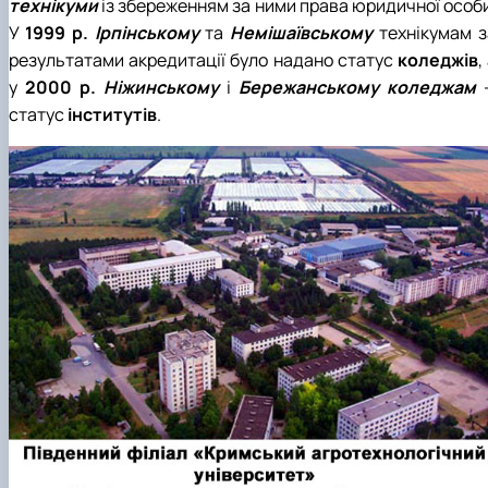
технікуми
із збереженням за ними права юридичної особи
У
1999 р.
Ірпінському
та
Немішаївському
технікумам з
результатами акредитації було надано статус
коледжів
,
у
2000 р.
Ніжинському
і
Бережанському коледжам
статус
інститутів
.