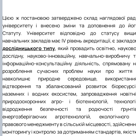
Цією ж постановою затверджено склад наглядової рад
університету і внесено зміни та доповнення до йог
Статуту. Університет відповідно до статусу вищи
навчальних закладів має IV рівень акредитації, є заклад
дослідницького типу
, який провадить освітню, науково
дослідну, науково-інноваційну, навчально-виробничу т
інформаційно-консультаційну діяльність, спрямовану н
розроблення сучасних проблем науки про життя 
навколишнє природне середовище, використання
відтворення та збалансований розвиток біоресурсі
наземних і водних екосистем, запровадження новітні
природоохоронних агро- і біотехнологій, технологі
відродження безпечності та родючості ґрунтів
енергозберігаючих агротехнологій, екологічного 
правового менеджменту в сільській місцевості, здійсненн
моніторингу і контролю за дотриманням стандартів, якіст