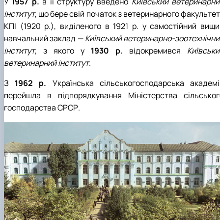
У
1957 р.
в її структуру введено
Київський ветеринарни
інститут
, що бере свій початок з ветеринарного факульте
КПІ (1920 р.), виділеного в 1921 р. у самостійний вищи
навчальний заклад —
Київський ветеринарно-зоотехнічни
інститут
, з якого у
1930 р.
відокремився
Київськи
ветеринарний інститут
.
З
1962 р.
Українська сільськогосподарська академі
перейшла в підпорядкування Міністерства сільськог
господарства СРСР.