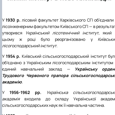
У
1930 р.
лісовий факультет Харківського СГІ об’єднали 
лісоінженерним факультетом Київського СГІ — в результат
утворився
Український лісотехнічний інститут
, який 
цьому ж році було реорганізовано у
Київськи
лісогосподарський інститут
.
У
1954 р.
Київський сільськогосподарський інститут бул
об’єднано з Українським лісогосподарським інститутом 
єдиний навчальний заклад —
Українську орден
Трудового Червоного прапора сільськогосподарськ
академію
.
У
1956-1962 рр.
Українська сільськогосподарськ
академія
входила до складу Української академі
сільськогосподарських наук як її навчальна частина.