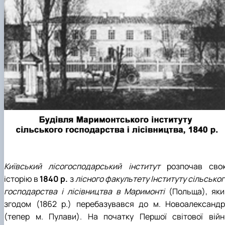
Київський лісогосподарський інститут
розпочав сво
історію в
1840 р.
з
лісного факультету Інституту сільсько
господарства і лісівництва в Маримонті
(Польща), яки
згодом (1862 р.) перебазувався до м. Новоалександрі
(тепер м. Пулави). На початку Першої світової війн