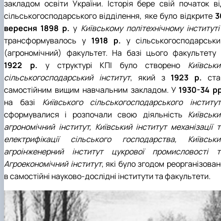
закладом освіти України. Історія бере свій початок ві
(MOOCs)
SEB-2025
Learning
Farm named after O.V. Muzychenko
Science
Architecture and Design
Faculty of Design and Engineering
International Students Office
сільськогосподарського відділення, яке було відкрите
3
University Research Services Catalogue
Faculty of Economics
Educational and Research Farm «Vorzel»
Research Institute of Forestry and Ornamenta
Berezhany Agrotechnical Institute
вересня 1898 р.
у
Київському політехнічному інституті
Horticulture
Faculty of Food Science, Nutrition and Qualit
Berezhany Professional College
Management
Research Institute of Technology and Quality
Bobrovytsia Professional College named after 
трансформувалось у
1918 р.
у сільськогосподарськи
Animal Products
Mainova
Faculty of Humanities and Pedagogy
(агрономічний) факультет. На базі цього факультету 
Faculty of Information Technologies
Research and Design Institute of
Boyarka College of Ecology and Natural
1922 р.
у структурі КПІ було створено
Київськи
Standardisation and Technologies of Eco-Safe a
Resources
Faculty of Land Management
сільськогосподарський інститут
, який з
1923 р.
ста
Organic Products
Faculty of Law
Crimean Agro-Industrial College
самостійним вищим навчальним закладом. У
1930-34 рр
Faculty of Veterinary Medicine
Ukrainian Laboratory of Quality and Safety of
Crimean Technical College of Land Reclamati
Agricultural Products
and Agricultural Mechanisation
Mechanical and Technological Faculty
на базі
Київського сільськогосподарського інститут
Faculty of Plant Protection, Biotechnology an
Ukrainian Research Institute of Agricultural
Irpin Professional College
сформувалися і розпочали свою діяльність
Київськи
Ecology
Radiology
Mukachevo Professional College
агрономічний інститут, Київський інститут механізації т
Nemishaieve Professional College
електрифікації сільського господарства, Київськи
Nizhyn Agrotechnical Institute
агроінженерний інститут цукрової промисловості т
Nizhyn Professional College
Prybrezhne Agrarian College
Агроекономічний інститут
, які було згодом реорганізова
Rivne Professional College
в самостійні науково-дослідні інститути та факультети.
Zalishchyky Professional College named after
Ye. Khraplivyi