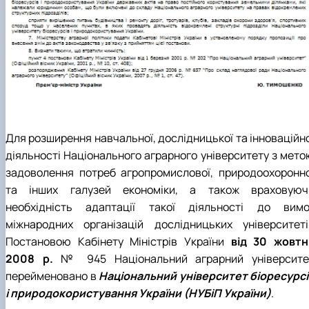
Для розширення навчальної, дослідницької та інноваційно
діяльності Національного аграрного університету з мето
задоволення потреб агропромислової, природоохоронно
та інших галузей економіки, а також враховуюч
необхідність адаптації такої діяльності до вимо
міжнародних організацій дослідницьких університеті
Постановою Кабінету Міністрів України
від 30 жовтн
2008 р.
№ 945 Національний аграрний університе
перейменовано в
Національний університет біоресурсі
і природокористування України (НУБіП України)
.