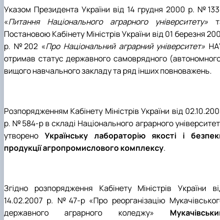
Указом Президента України від 14 грудня 2000 р. №133
«
Питання Національного аграрного університету»
т
Постановою Кабінету Міністрів України від 01 березня 20
р. №202 «
Про Національний аграрний університет»
НА
отримав статус державного самоврядного (автономного
вищого навчального закладу та ряд інших повноважень.
Розпорядженням Кабінету Міністрів України від 02.10.200
р. №584-р в складі Національного аграрного університет
утворено
Українську лабораторію якості і безпек
продукції агропромислового комплексу
.
Згідно розпорядження Кабінету Міністрів України ві
14.02.2007 р. №47-р «Про реорганізацію Мукачівськог
державного аграрного коледжу»
Мукачівськи