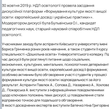
30 жовтня 2019 р. НДЛ освітології провела засідання
дискусійної платформи «Формування культури якості вищої
освіти: європейський досвід і українські практики»».
Модератором дискусії була Бульвінська О.І., кандидат
педагогічних наук, старший науковий співробітник НДЛ
освітології.
Учасниками заходу були аспіранти Київського університету імені
Бориса Грінченка різних років навчання, а також студенти ІІ курсу
спеціальності «Дошкільна освіта» Університетського коледжу. Пі
час дискусії були розглянуті питання щодо соціальних,
економічних, культурних, ментальних, психологічних детермінант
культури якості вищої освіти, європейський досвід її формування;
особливо активним було обговорення участі студентів у процесі
формування культури якості освіти і відповідальності за його
результат. Аспіранти Павлюк А., Сопова Д., Назаренко А., Хохлов
Д., Пожарська А. виступили з інформаційними повідомленнями
щодо ключових положень теми дискусії; ці повідомлення стали
відправною точкою для подальшого обговорення.
В якості досвідчених експертів виступили Батечко Ніна Григорівн