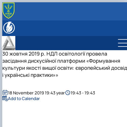
ПРО КАФЕДРУ
Історія кафедри
ОСВІТНЯ ДІЯЛЬНІСТЬ
Співробітники кафедри
Навчально-методичне забезпечення дисциплін:
НАУКОВА ДІЯЛЬНІСТЬ
робочі програми, ЕНК
Студентські наукові гуртки
Сертифікатні програми
НАУКОВИЙ ГУРТОК «МАТЕМАТИКА У СВІТІ 
30 жовтня 2019 р. НДЛ освітології провела
СПЕЦІАЛЬНІ РОЗДІЛИ ВИЩОЇ
ТЕХНОЛОГІЙ»
засідання дискусійної платформи «Формування
МАТЕМАТИКИ
НАУКОВИЙ ГУРТОК «НЕСТАНДАРТНІ
культури якості вищої освіти: європейський досві
МАТЕМАТИЧНА СТАТИСТИКА: ІНСТРУМЕН
МАТЕМАТИЧНІ ЗАДАЧІ»
і українські практики»»
ТА МЕТОДИ
НАУКОВИЙ ГУРТОК «СУЧАСНІ МАТЕМАТИЧ
ТЕОРІЇ»
НАУКОВИЙ ГУРТОК «ВИЩА МАТЕМАТИКА»
18 November 2019 19:43 year
19:43 - 19:43
НАУКОВИЙ ГУРТОК "МАТЕМАТИЧНІ МЕТО
Add to Calendar
В ЕНЕРГЕТИЦІ"