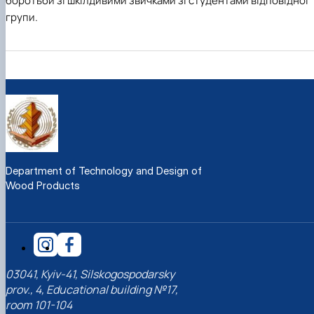
боротьби зі шкілдивими звичками зі студентами відповідної
групи.
Department of Technology and Design of
Wood Products
03041, Kyiv-41, Silskogospodarsky
prov., 4, Educational building №17,
room 101-104