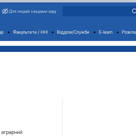
Для людей з вадами зору
ments
ар
Факультети / ННІ
Відділи/Служби
E-learn
Розкл
й аграрний