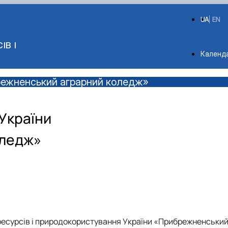
UA
EN
ІВ І
Depart
Календ
брежненський аграрний коледж»
України
оледж»
оресурсів і природокористування України «Прибрежненськи