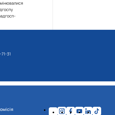
 змінювалися
адгоспу
радгосп-
-71-31
омісія