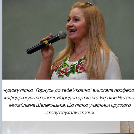
Чудову пісню "Горнусь до тебе Україно" викогала професо
кафедри культкрології, Народна артистка України Наталі
Михайлівна Шелепнцька. Цю пісню учасники круглого
столу слухали стоячи