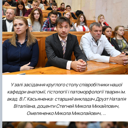
У залі засідання круглого столу співробітники нашої
кафедри анатомії, гістології і патоморфології тварин ім.
акад. В.Г. Касьяненка: старший викладач Друзт Наталія
Віталіївна, доценти Стегней Микола Михайлович,
Омеляненко Микола Миколайович, ...