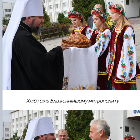
Хліб і сіль Блаженнійшому митрополиту