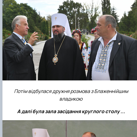
Потім відбулася дружня розмова з Блаженнійшим
владикою
А далі була зала засідання круглого столу ...