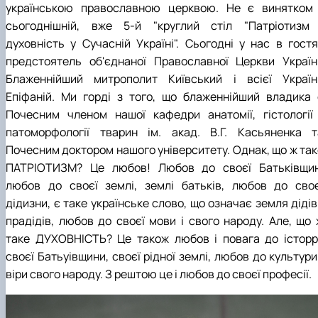
українською православною церквою. Не є винятком 
сьогоднішній, вже 5-й "круглий стіл "Патріотизм 
духовність у Сучасній Україні". Сьогодні у нас в гостя
предстоятель об'єднаної Православної Церкви Україн
Блаженнійший митрополит Київський і всієї Україн
Епіфаній. Ми горді з того, що блаженнійший владика 
Почесним членом нашої кафедри анатомії, гістології 
патоморфології тварин ім. акад. В.Г. Касьяненка т
Почесним доктором нашого університету. Однак, що ж так
ПАТРІОТИЗМ? Це любов! Любов до своєї Батьківщин
любов до своєї землі, землі батьків, любов до своє
дідизни, є таке українське слово, що означає земля дідів
прадідів, любов до своєї мови і свого народу. Але, що 
таке ДУХОВНІСТЬ? Це також любов і повага до історрі
своєї Батьуівщини, своєї рідної землі, любов до культури
віри свого народу. З рештою це і любов до своєї професії.