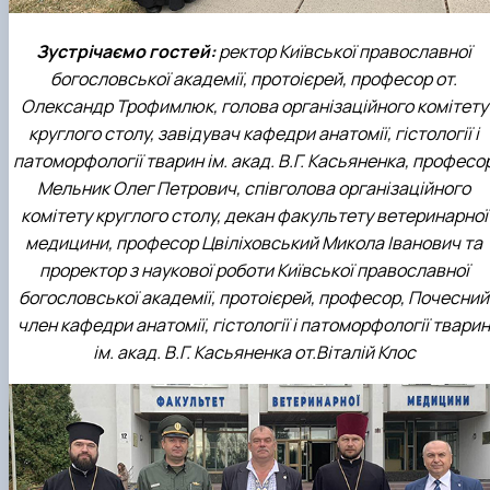
Зустрічаємо гостей:
ректор Київської православної
богословської академії, протоієрей, професор от.
Олександр Трофимлюк, голова організаційного комітету
круглого столу, завідувач кафедри анатомії, гістології і
патоморфології тварин ім. акад. В.Г. Касьяненка, професо
Мельник Олег Петрович, співголова організаційного
комітету круглого столу, декан факультету ветеринарної
медицини, професор Цвіліховський Микола Іванович та
проректор з наукової роботи Київської православної
богословської академії, протоієрей, професор, Почесний
член кафедри анатомії, гістології і патоморфології тварин
ім. акад. В.Г. Касьяненка от.Віталій Клос