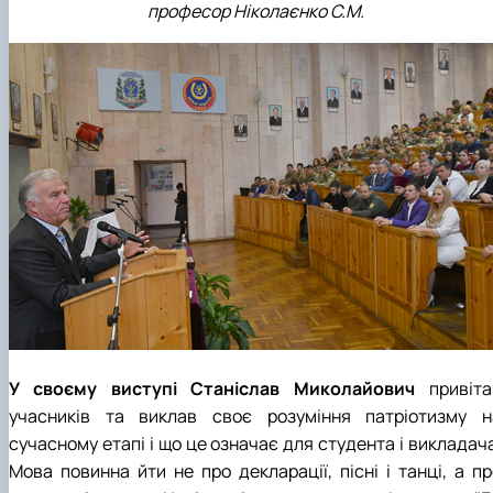
професор Ніколаєнко С.М.
У своєму виступі Станіслав Миколайович
привіта
учасників та виклав своє розуміння патріотизму н
сучасному етапі і що це означає для студента і викладач
Мова повинна йти не про декларації, пісні і танці, а пр