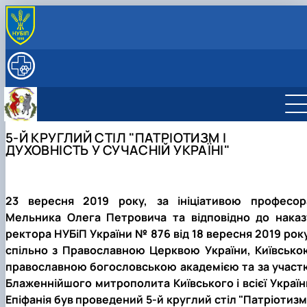
ПРО КАФЕДРУ
Історія (події і дати)
ОСВІТНЯ ДІЯЛЬНІСТЬ
Історія кафедри патологічної анатомії
Навчальна робота
НАУКА
Почесні члени кафедри
Робочі програми і Силабуси дисциплін
Наукова робота
СКЛАД КАФЕДРИ
Галерея кафедри
Навчальні лабораторії
Аспірантура
Працівники кафедри БХ ім. акад. В.Г. Касьяненка
МУЗЕЙ АНАТОМІЇ
5-Й КРУГЛИЙ СТІЛ "ПАТРІОТИЗМ І
Галерея музею
Навчальна література
Студентські наукові гуртки
СПІВПРАЦЯ
ДУХОВНІСТЬ У СУЧАСНІЙ УКРАЇНІ"
Профорієнтаційна робота
ННВЛ «Центр біоморфологічних технологій»
ДОКУМЕНТИ
Про нас говорять та пишуть
2011 Р. - ...
23 вересня 2019 року, за ініціативою професор
Мельника Олега Петровича та відповідно до наказ
ректора НУБіП України № 876 від 18 вересня 2019 року
спільно з Православною Церквою України, Київсько
православною богословською академією та за участ
Блаженнійшого митрополита Київського і всієї Україн
Епіфанія був проведений 5-й круглий стіл "Патріотизм 