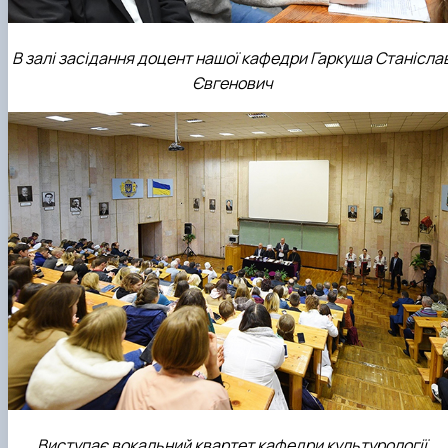
В залі засідання доцент нашої кафедри Гаркуша Станісла
Євгенович
Виступає вокальний квартет кафедри культурології