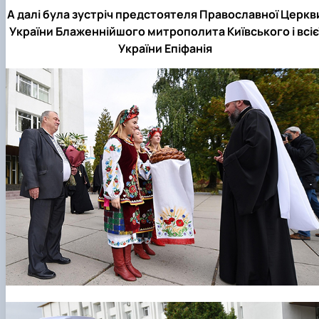
А далі була зустріч предстоятеля Православної Церкв
України Блаженнійшого митрополита Київського і всіє
України Епіфанія