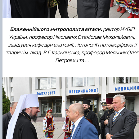
Блаженнійшого митрополита вітали:
ректор НУБіП
України, професор Ніколаєнк Станіслав Миколайович,
завідувач кафедри анатомії, гістології і патоморфології
тварин ім. акад. В.Г. Касьяненка, професор Мельник Олег
Петрович та ...