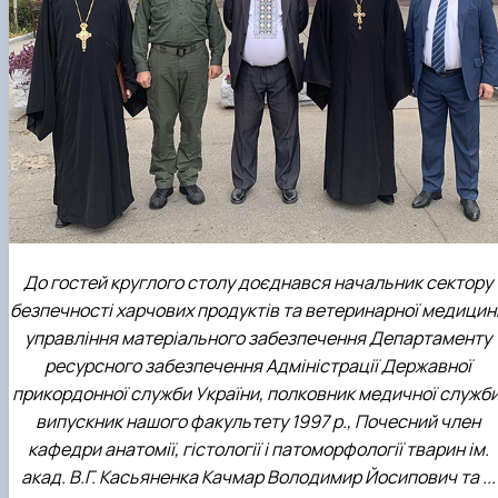
До гостей круглого столу доєднався начальник сектору
безпечності харчових продуктів та ветеринарної медицин
управління матеріального забезпечення Департаменту
ресурсного забезпечення Адміністрації Державної
прикордонної служби України, полковник медичної служби
випускник нашого факультету 1997 р., Почесний член
кафедри анатомії, гістології і патоморфології тварин ім.
акад. В.Г. Касьяненка Качмар Володимир Йосипович та ...