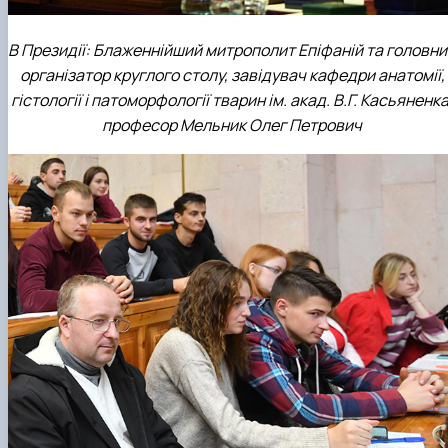
В Президії: Блаженнійший митрополит Епіфаній та головни
організатор круглого столу, завідувач кафедри анатомії,
гістології і патоморфології тварин ім. акад. В.Г. Касьяненка
професор Мельник Олег Петрович