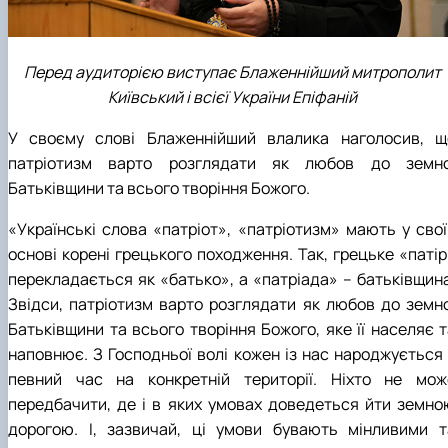
Перед аудиторією виступає Блаженнійший митрополит
Київський і всієї України Епіфаній
У своєму слові Блаженнійший влалика наголосив, щ
патріотизм варто розглядати як любов до земно
Батьківщини та всього творіння Божого.
«Українські слова «патріот», «патріотизм» мають у свої
основі корені грецького походження. Так, грецьке «патір
перекладається як «батько», а «патріада» – батьківщина
Звідси, патріотизм варто розглядати як любов до земно
Батьківщини та всього творіння Божого, яке її населяє т
наповнює. З Господньої волі кожен із нас народжується 
певний час на конкретній території. Ніхто не мож
передбачити, де і в яких умовах доведеться йти земно
дорогою. І, зазвичай, ці умови бувають мінливими т