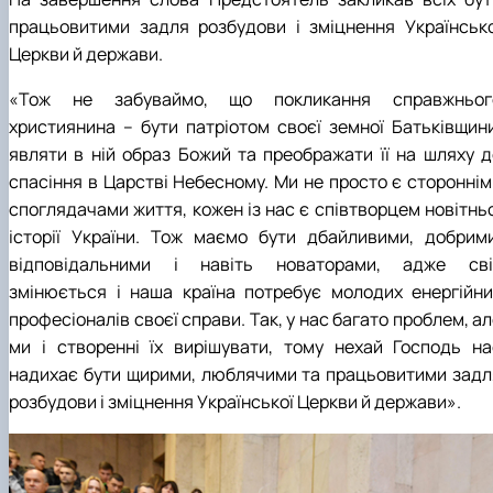
працьовитими задля розбудови і зміцнення Українсько
Церкви й держави.
«Тож не забуваймо, що покликання справжньог
християнина – бути патріотом своєї земної Батьківщини
являти в ній образ Божий та преображати її на шляху д
спасіння в Царстві Небесному. Ми не просто є стороннім
споглядачами життя, кожен із нас є співтворцем новітньо
історії України. Тож маємо бути дбайливими, добрими
відповідальними і навіть новаторами, адже сві
змінюється і наша країна потребує молодих енергійни
професіоналів своєї справи. Так, у нас багато проблем, а
ми і створенні їх вирішувати, тому нехай Господь на
надихає бути щирими, люблячими та працьовитими задл
розбудови і зміцнення Української Церкви й держави».