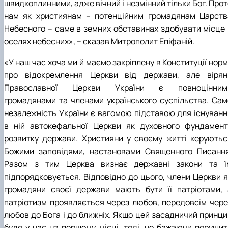
швидкоплинними, адже вічний і незмінний тільки Бог. Про
нам як християнам – потенційним громадянам Царств
Небесного – саме в земних обставинах здобувати місце 
оселях небесних», – сказав Митрополит Епіфаній.
«У наш час хоча ми й маємо закріплену в Конституції нор
про відокремлення Церкви від держави, але вірян
Православної Церкви України є повноцінним
громадянами та членами українського суспільства. Сам
незалежність України є вагомою підставою для існуванн
в ній автокефальної Церкви як духовного фундамент
розвитку держави. Християни у своєму житті керуютьс
Божими заповідями, настановами Священного Писання
Разом з тим Церква визнає державні закони та ї
підпорядковується. Відповідно до цього, члени Церкви я
громадяни своєї держави мають бути її патріотами, 
патріотизм проявляється через любов, передовсім чере
любов до Бога і до ближніх. Якщо цей засадничий принци
буде у нас на першому місці, тоді, не бажаючи порушит