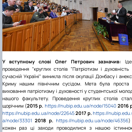
У вступному слові Олег Петрович зазначив:
Іде
проведення "круглих столів "Патріотизм і духовність 
сучасній Україні" виникла після окупації Донбасу і анекс
Криму нашим північним сусідом. Мета була проста 
виховання патріотизму і духовності у студентської молод
нашого факультету. Проведення круглих столів стал
щорічним (
2015 р.
https://nubip.edu.ua/node/15040
2016 р
https://nubip.edu.ua/node/22645
2017 р.
https://nubip.edu
a/node/33301
2018 р.
https://nubip.edu.ua/node/46356
)
кожен раз ці заходи проводилися з нашою істинно