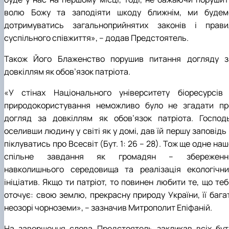
волю Божу та заподіяти шкоду ближнім, ми будем
дотримуватись загальноприйнятих законів і прави
суспільного співжиття», – додав Предстоятель.
Також Його Блаженство порушив питання догляду з
довкіллям як обов’язок патріота.
«У стінах Національного університету біоресурсів 
природокористування неможливо було не згадати пр
догляд за довкіллям як обов’язок патріота. Господь
оселивши людину у світі як у домі, дав їй першу заповідь
піклуватись про Всесвіт (Бут. 1: 26 – 28). Тож ще одне на
спільне завдання як громадян – збереженн
навколишнього середовища та реалізація екологічни
ініціатив. Якщо ти патріот, то повинен любити те, що те
оточує: свою землю, прекрасну природу України, її багат
неозорі чорноземи», – зазначив Митрополит Епіфаній.
На завершення слова Предстоятель закликав всіх бут