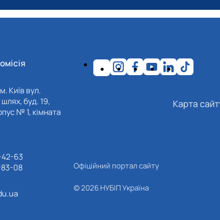
омісія
м. Київ вул.
шлях, буд. 19,
Карта сайт
пус № 1, кімната
-42-63
Офіційний портал сайту
-83-08
© 2026 НУБІП Україна
du.ua