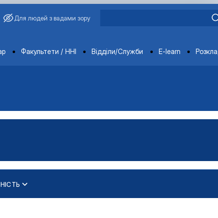
Для людей з вадами зору
ments
ар
Факультети / ННІ
Відділи/Служби
E-learn
Розкл
НІСТЬ
ЦІЙНОЮ ТА КОНСАЛТИНГОВОЮ ДІ…
трування"
 діяльністю»