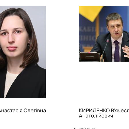
Анастасія Олегівна
КИРИЛЕНКО В’ячес
Анатолійович