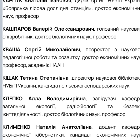
КАРПУК Анатолій Іванович
, директор ВП НУБіП Україн
«Боярська лісова дослідна станція», доктор економічни
наук, професор
КАШПАРОВ Валерій Олександрович
, головний наукови
співробітник, доктор біологічних наук, професор
КВАША Сергій Миколайович
, проректор з науково
педагогічної роботи та розвитку, доктор економічних нау
професор, академік НААН
КІЩАК Тетяна Степанівна
, директор наукової бібліоте
НУБіП України, кандидат сільськогосподарських наук
КЛЕПКО Алла Володимирівна
, завідувач кафедр
загальної екології, радіобіології та безпек
життєдіяльності, доктор біологічних наук, професор
КЛИМЕНКО Наталія Анатоліївна
, доцент кафедр
економічної кібернетики, кандидат економічних наук