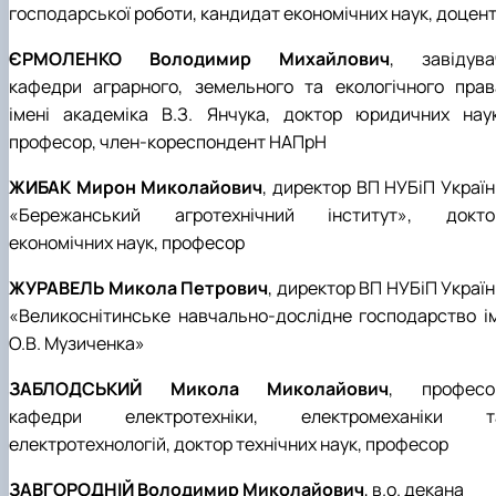
господарської роботи, кандидат економічних наук, доцен
ЄРМОЛЕНКО Володимир Михайлович
, завідува
кафедри аграрного, земельного та екологічного прав
імені академіка В.З. Янчука, доктор юридичних наук
професор, член-кореспондент НАПрН
ЖИБАК Мирон Миколайович
, директор ВП НУБіП Україн
«Бережанський агротехнічний інститут», докто
економічних наук, професор
ЖУРАВЕЛЬ Микола Петрович
, директор ВП НУБіП Украї
«Великоснітинське навчально-дослідне господарство ім
О.В. Музиченка»
ЗАБЛОДСЬКИЙ Микола Миколайович
, професо
кафедри електротехніки, електромеханіки т
електротехнологій, доктор технічних наук, професор
ЗАВГОРОДНІЙ Володимир Миколайович
, в.о. декана