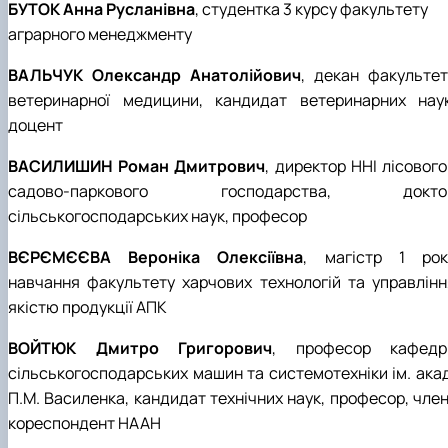
БУТОК Анна Русланівна
, студентка 3 курсу факультету
аграрного менеджменту
ВАЛЬЧУК Олександр Анатолійович
, декан факультет
ветеринарної медицини, кандидат ветеринарних наук
доцент
ВАСИЛИШИН Роман Дмитрович
, директор ННІ лісового
садово-паркового господарства, докто
сільськогосподарських наук, професор
ВЄРЄМЄЄВА Вероніка Олексіївна
, магістр 1 рок
навчання факультету
харчових технологій та управлінн
якістю продукції АПК
ВОЙТЮК Дмитро Григорович
, професор кафедр
сільськогосподарських машин та системотехніки ім. акад
П.М. Василенка, кандидат технічних наук, професор, член
кореспондент НААН