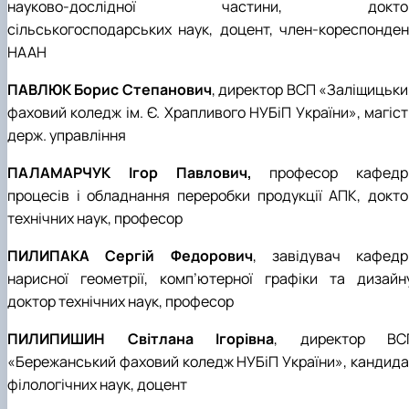
науково-дослідної частини, докто
сільськогосподарських наук, доцент, член-кореспонден
НААН
ПАВЛЮК Борис Степанович
, директор ВСП «Заліщицьки
фаховий коледж ім. Є. Храпливого НУБіП України», магіст
держ. управління
ПАЛАМАРЧУК Ігор Павлович,
професор кафедр
процесів і обладнання переробки продукції АПК, докто
технічних наук, професор
ПИЛИПАКА Сергій Федорович
, завідувач кафедр
нарисної геометрії, комп’ютерної графіки та дизайну
доктор технічних наук, професор
ПИЛИПИШИН Світлана Ігорівна
, директор ВС
«Бережанський фаховий коледж НУБіП України», кандида
філологічних наук, доцент