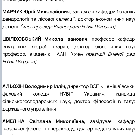
МАРЧУК Юрій Миколайович
, завідувач кафедри ботанік
дендрології та лісової селекції, доктор економічних нау
доцент
(член президії Вченої ради НУБіП України)
ЦВІЛІХОВСЬКИЙ Микола Іванович
, професор кафедр
внутрішніх хвороб тварин, доктор біологічних наук
професор, академік НААН
(член президії Вченої рад
НУБіП України)
АЛЬОХІН Володимир Ілліч
, директор ВСП «Немішаївськи
фаховий коледж НУБіП України», кандида
сільськогосподарських наук, доктор філософії в галуз
державного управління
АМЕЛІНА Світлана Миколаївна
, завідувач кафедр
іноземної філології і перекладу, доктор педагогічних нау