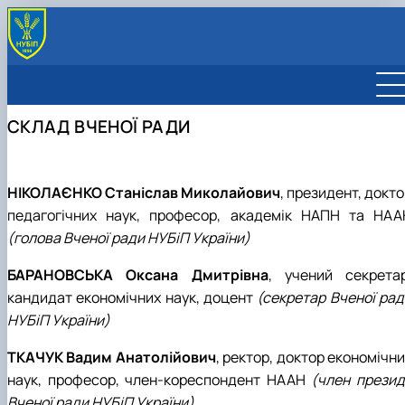
ЗАГАЛЬНА ІНФОРМАЦІЯ
СКЛАД ВЧЕНОЇ РАДИ
СКЛАД ВЧЕНОЇ РАДИ
РІШЕННЯ ВЧЕНОЇ РАДИ
НІКОЛАЄНКО Станіслав Миколайович
, президент, докт
педагогічних наук, професор, академік НАПН та НАА
(голова Вченої ради НУБіП України)
БАРАНОВСЬКА Оксана Дмитрівна
, учений секретар
кандидат економічних наук, доцент
(секретар Вченої рад
НУБіП України)
ТКАЧУК Вадим Анатолійович
, ректор, доктор економічн
наук, професор, член-кореспондент НААН
(член презид
Вченої ради НУБіП України)