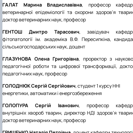
ГАЛАТ Марина Владиславівна
, професор кафедр
ветеринарної епідеміології та охорони здоров’я тварин
доктор ветеринарних наук, професор
ГЕНТОШ Дмитро Тарасович
, завідувач кафедр
фітопатології ім. академіка В.Ф. Пересипкіна, кандида
сільськогосподарських наук, доцент
ГЛАЗУНОВА Олена Григорівна
, проректор з науково
педагогічної роботи та цифрової трансформації, докто
педагогічних наук, професор
ГОЛОДНЮК Сергій Сергійович
, студент 1 курсу ННІ
енергетики, автоматики і енергозбереження
ГОЛОПУРА Сергій Іванович
, професор кафедр
внутрішніх хвороб тварин, директор НДІ здоров’я тварин
доктор ветеринарних наук, професор
ГРИЩЕНКО Наталія Петрівна
, доцент кафедри технологі