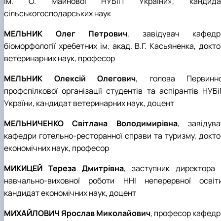
ім. О. Майнової НУБіП України», кандида
сільськогосподарських наук
МЕЛЬНИК Олег Петрович
, завідувач кафедр
біоморфології хребетних ім. акад. В.Г. Касьяненка, докт
ветеринарних наук, професор
МЕЛЬНИК Олексій Олегович
, голова Первинно
профспілкової організації студентів та аспірантів НУБі
України, кандидат ветеринарних наук, доцент
МЕЛЬНИЧЕНКО Світлана Володимирівна
, завідува
кафедри готельно-ресторанної справи та туризму, докто
економічних наук, професор
МИКИЦЕЙ Тереза Дмитрівна
, заступник директора 
навчально-виховної роботи ННІ неперервної освіти
кандидат економічних наук, доцент
МИХАЙЛОВИЧ Ярослав Миколайович
, професор кафедр