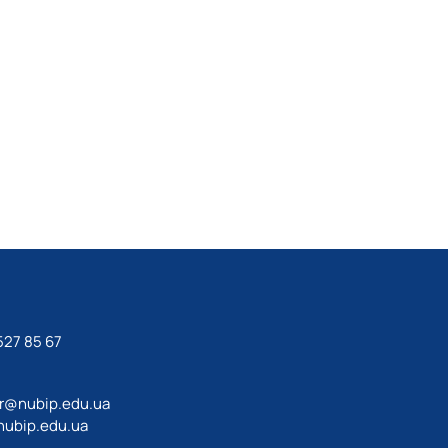
27 85 67‬
ir@nubip.edu.ua
ubip.edu.ua