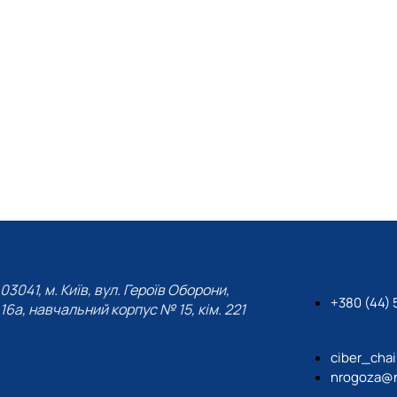
03041, м. Київ, вул. Героїв Оборони,
+380 (44) 5
16а, навчальний корпус № 15, кім. 221
ciber_cha
nrogoza@n