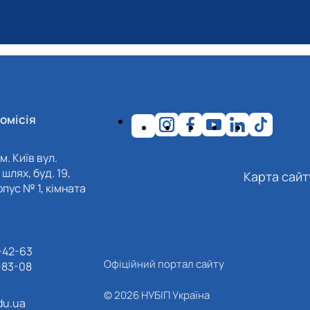
омісія
м. Київ вул.
шлях, буд. 19,
Карта сайт
пус № 1, кімната
-42-63
Офіційний портал сайту
-83-08
© 2026 НУБІП Україна
du.ua