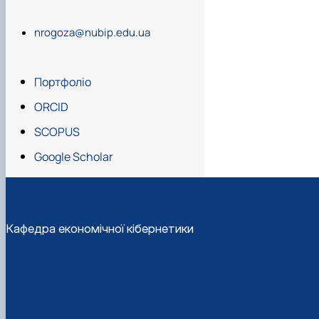
nrogoza@nubip.edu.ua
Портфоліо
ORCID
SCOPUS
Google Scholar
Кафедра економічної кібернетики