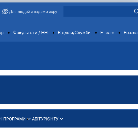
Для людей з вадами зору
ments
ар
Факультети / ННІ
Відділи/Служби
E-learn
Розкл
НІ ПРОГРАМИ
АБІТУРІЄНТУ