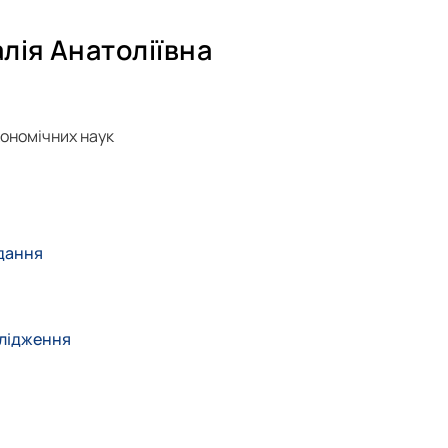
лія Анатоліївна
ономічних наук
дання
слідження