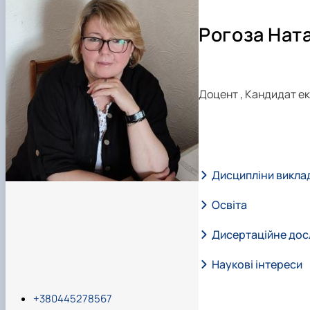
Наукова робота студентів
Рогоза Ната
Доцент
,
Кандидат ек
Дисципліни викла
Освіта
Дисертаційне до
Наукові інтереси
+380445278567