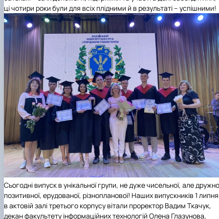
ці чотири роки були для всіх плідними й в результаті – успішними!
Сьогодні випуск в унікальної групи, не дуже чисельної, але дружно
позитивної, ерудованої, різнопланової! Наших випускників 1 липня
в актовій залі третього корпусу вітали проректор Вадим Ткачук,
декан факультету інформаційних технологій Олена Глазунова
,