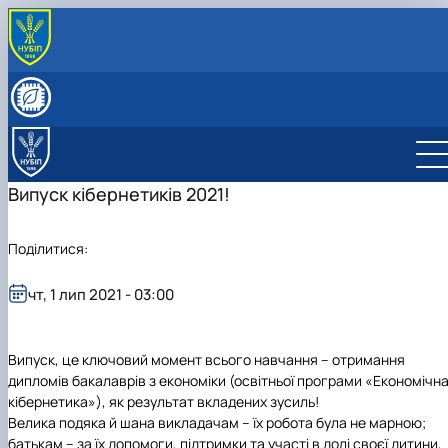
ПРО КАФЕДРУ
Історія кафедри
СКЛАД КАФЕДРИ
Видатні випускники
Співробітники кафедри
ОСВІТНЯ ДІЯЛЬНІСТЬ
«Хто є хто» з кібернетиків в НУБіП України
Робочі програми
НАУКОВА ДІЯЛЬНІСТЬ
Освітні програми
Гурток Кібертонус
МІЖНАРОДНА ДІЯЛЬНІСТЬ
Випуск кібернетиків 2021!
Освітні програми
Аспірантура
НАШІ ОСВІТНІ ПРОГРАМИ
Обговорення освітніх програм
Наукова робота студентів
Освітня програма "Економічна кібернетика"
АБІТУРІЄНТУ
Поділитися:
Освітня програма "Цифрова економіка"
Абітурієнту
Інформативний гайд освітніми програмами
кафедри
чт, 1 лип 2021 - 03:00
Випуск, це ключовий момент всього навчання – отримання
дипломів бакалаврів з економіки (освітньої програми «Економічн
кібернетика»), як результат вкладених зусиль!
Велика подяка й шана викладачам – їх робота була не марною;
батькам – за їх допомоги, підтримки та участі в долі своєї дитини,