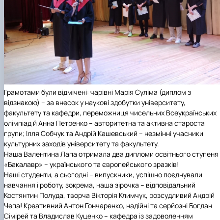
Грамотами були відмічені: чарівні Марія Суліма (диплом з
відзнакою) – за внесок у наукові здобутки університету,
факультету та кафедри, переможниця чисельних Всеукраїнських
олімпіад й Анна Петренко – авторитетна та активна староста
групи; Ілля Собчук та Андрій Кашевський – незмінні учасники
культурних заходів університету та факультету.
Наша Валентина Лапа отримала два дипломи освітнього ступеня
«Бакалавр» – українського та європейського зразків!
Наші студенти, а сьогодні – випускники, успішно поєднували
навчання і роботу, зокрема, наша зірочка – відповідальний
Костянтин Полуда, творча Вікторія Климчук, розсудливий Андрій
Чепа! Креативний Антон Гончаренко, надійні та серйозні Богдан
Сімірей та Владислав Куценко – кафедра із задоволенням