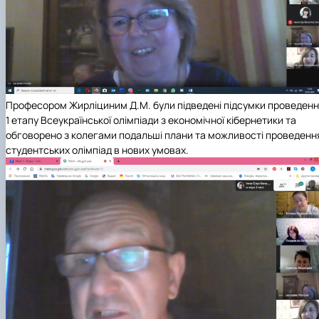
Професором Жирліциним Д.М. були підведені підсумки проведен
1 етапу Всеукраїнської олімпіади з економічної кібернетики та
обговорено з колегами подальші плани та можливості проведенн
студентських олімпіад в нових умовах.