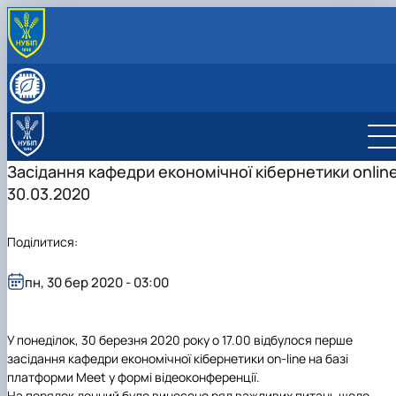
ПРО КАФЕДРУ
Історія кафедри
СКЛАД КАФЕДРИ
Видатні випускники
Співробітники кафедри
ОСВІТНЯ ДІЯЛЬНІСТЬ
«Хто є хто» з кібернетиків в НУБіП України
Робочі програми
НАУКОВА ДІЯЛЬНІСТЬ
Освітні програми
Гурток Кібертонус
МІЖНАРОДНА ДІЯЛЬНІСТЬ
Засідання кафедри економічної кібернетики onlin
Освітні програми
Аспірантура
НАШІ ОСВІТНІ ПРОГРАМИ
30.03.2020
Обговорення освітніх програм
Наукова робота студентів
Освітня програма "Економічна кібернетика"
АБІТУРІЄНТУ
Освітня програма "Цифрова економіка"
Абітурієнту
Інформативний гайд освітніми програмами
Поділитися:
кафедри
пн, 30 бер 2020 - 03:00
У понеділок, 30 березня 2020 року о 17.00 відбулося перше
засідання кафедри економічної кібернетики on-line на базі
платформи Meet у формі відеоконференції.
На порядок денний було винесено ряд важливих питань щодо