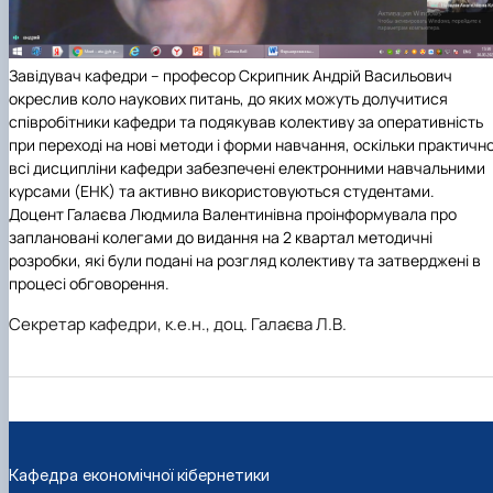
Завідувач кафедри – професор Скрипник Андрій Васильович
окреслив коло наукових питань, до яких можуть долучитися
співробітники кафедри та подякував колективу за оперативність
при переході на нові методи і форми навчання, оскільки практичн
всі дисципліни кафедри забезпечені електронними навчальними
курсами (ЕНК) та активно використовуються студентами.
Доцент Галаєва Людмила Валентинівна проінформувала про
заплановані колегами до видання на 2 квартал методичні
розробки, які були подані на розгляд колективу та затверджені в
процесі обговорення.
Секретар кафедри, к.е.н., доц. Галаєва Л.В.
Кафедра економічної кібернетики