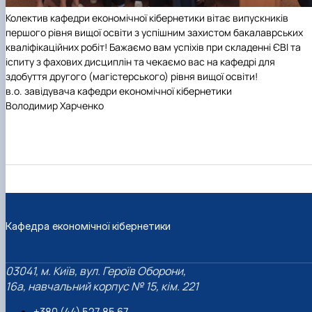
Колектив кафедри економічної кібернетики вітає випускників
першого рівня вищої освіти з успішним захистом бакалаврських
кваліфікаційних робіт! Бажаємо вам успіхів при складенні ЄВІ та
іспиту з фахових дисциплін та чекаємо вас на кафедрі для
здобуття другого (магістерського) рівня вищої освіти!
в.о. завідувача кафедри економічної кібернетики
Володимир Харченко
Кафедра економічної кібернетики
03041, м. Київ, вул. Героїв Оборони,
16а, навчальний корпус № 15, кім. 221
+380 (44) 527 85 67‬