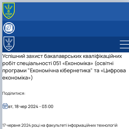
ПРО КАФЕДРУ
Історія кафедри
СКЛАД КАФЕДРИ
Видатні випускники
Співробітники кафедри
ОСВІТНЯ ДІЯЛЬНІСТЬ
«Хто є хто» з кібернетиків в НУБіП України
Робочі програми
НАУКОВА ДІЯЛЬНІСТЬ
Освітні програми
Гурток Кібертонус
МІЖНАРОДНА ДІЯЛЬНІСТЬ
Успішний захист бакалаврських кваліфікаційних
Освітні програми
Аспірантура
НАШІ ОСВІТНІ ПРОГРАМИ
робіт спеціальності 051 «Економіка» (освітні
Обговорення освітніх програм
Наукова робота студентів
Освітня програма "Економічна кібернетика"
АБІТУРІЄНТУ
програми "Економічна кібернетика" та «Цифрова
Освітня програма "Цифрова економіка"
Абітурієнту
економіка»)
Інформативний гайд освітніми програмами
кафедри
Поділитися:
вт, 18 чер 2024 - 03:00
17 червня 2024 році на факультеті інформаційних технологій