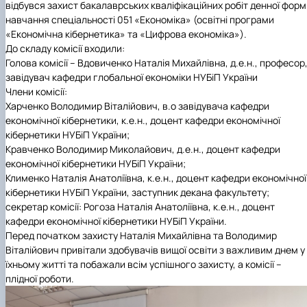
відбувся захист бакалаврських кваліфікаційних робіт денної фор
навчання спеціальності 051 «Економіка» (освітні програми
«Економічна кібернетика» та «Цифрова економіка»).
До складу комісії входили:
Голова комісії – Вдовиченко Наталія Михайлівна, д.е.н., професор
завідувач кафедри глобальної економіки НУБіП України
Члени комісії:
Харченко Володимир Віталійович, в.о завідувача кафедри
економічної кібернетики, к.е.н., доцент кафедри економічної
кібернетики НУБіП України;
Кравченко Володимир Миколайович, д.е.н., доцент кафедри
економічної кібернетики НУБіП України;
Клименко Наталія Анатоліївна, к.е.н., доцент кафедри економічної
кібернетики НУБіП України, заступник декана факультету;
секретар комісії: Рогоза Наталія Анатоліївна, к.е.н., доцент
кафедри економічної кібернетики НУБіП України.
Перед початком захисту Наталія Михайлівна та Володимир
Віталійович привітали здобувачів вищої освіти з важливим днем у
їхньому житті та побажали всім успішного захисту, а комісії –
плідної роботи.