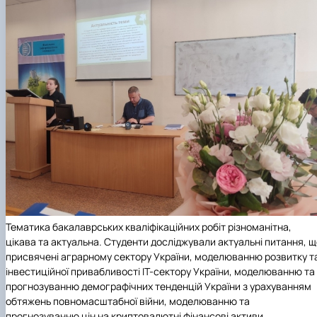
Тематика бакалаврських кваліфікаційних робіт різноманітна,
цікава та актуальна. Студенти досліджували актуальні питання, 
присвячені аграрному сектору України, моделюванню розвитку т
інвестиційної привабливості ІТ-сектору України, моделюванню та
прогнозуванню демографічних тенденцій України з урахуванням
обтяжень повномасштабної війни, моделюванню та
прогнозуванню цін на криптовалютні фінансові активи.