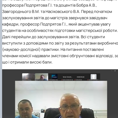
практики
професора Подпрятова Г.І. та доцентів Бобра А.В.,
Завгороднього В.М. та Насіковського В.А. Перед початком
заслуховування звітів до магістрів звернувся завідувач
кафедри, професор Подпрятов Г.І., який акцентував увагу
студентів на особливостях підготовки магістерської роботи.
Далі перейшли до заслуховування звітів. Всі студенти
виступили з доповідями по звіту за результатами виробничо
(науково-дослідної) практики. На питання поставлені
членами комісії надавали змістовні обгрунтовані відповіді, з
що і отримали високі бали.