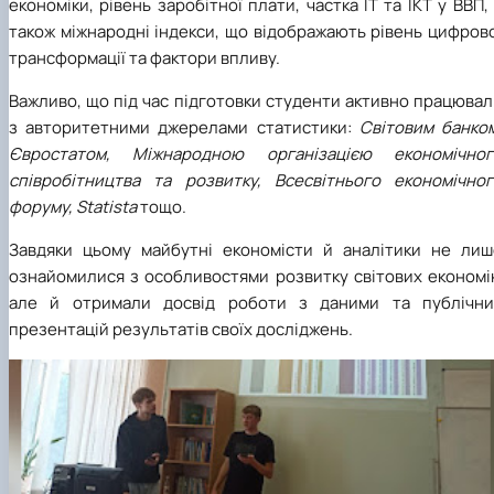
економіки, рівень заробітної плати, частка ІТ та ІКТ у ВВП,
також міжнародні індекси, що відображають рівень цифров
трансформації та фактори впливу.
Важливо, що під час підготовки студенти активно працюва
з авторитетними джерелами статистики:
Світовим банком
Євростатом, Міжнародною організацією економічног
співробітництва та розвитку, Всесвітнього економічног
форуму, Statista
тощо.
Завдяки цьому майбутні економісти й аналітики не лиш
ознайомилися з особливостями розвитку світових економік
але й отримали досвід роботи з даними та публічни
презентацій результатів своїх досліджень.