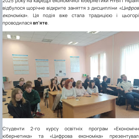
2025 року на кафедрі економічної кібернетики НУБіП Украї
відбулося щорічне відкрите заняття з дисципліни
«Цифров
економіка»
. Ця подія вже стала традицією і цьогорі
проводилася
вп’яте
.
Студенти 2-го курсу освітніх програм «Економічн
кібернетика» та «Цифрова економіка» презентувал