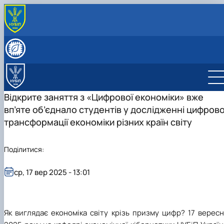
ПРО КАФЕДРУ
Історія кафедри
СКЛАД КАФЕДРИ
Видатні випускники
Співробітники кафедри
ОСВІТНЯ ДІЯЛЬНІСТЬ
«Хто є хто» з кібернетиків в НУБіП України
Робочі програми
НАУКОВА ДІЯЛЬНІСТЬ
Освітні програми
Гурток Кібертонус
МІЖНАРОДНА ДІЯЛЬНІСТЬ
Відкрите заняття з «Цифрової економіки» вже
Освітні програми
Аспірантура
НАШІ ОСВІТНІ ПРОГРАМИ
вп’яте об’єднало студентів у дослідженні цифрово
Обговорення освітніх програм
Наукова робота студентів
Освітня програма "Економічна кібернетика"
АБІТУРІЄНТУ
трансформації економіки різних країн світу
Освітня програма "Цифрова економіка"
Абітурієнту
Інформативний гайд освітніми програмами
кафедри
Поділитися:
ср, 17 вер 2025 - 13:01
Як виглядає економіка світу крізь призму цифр? 17 верес