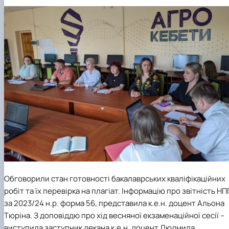
Обговорили стан готовності бакалаврських кваліфікаційних
робіт та їх перевірка на плагіат. Інформацію про звітність НП
за 2023/24 н.р. форма 56, представила к.е.н. доцент
Альона
Тюріна.
З доповіддю про хід весняної екзаменаційної сесії –
виступила заступник декана к.е.н. доцент
Людмила