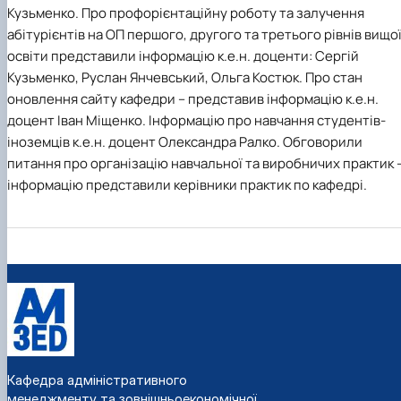
Кузьменко.
Про профорієнтаційну роботу та залучення
абітурієнтів на ОП першого, другого та третього рівнів вищо
освіти представили інформацію к.е.н. доценти:
Сергій
Кузьменко, Руслан Янчевський, Ольга Костюк.
Про стан
оновлення сайту кафедри – представив інформацію к.е.н.
доцент
Іван Міщенко.
Інформацію про навчання студентів-
іноземців к.е.н. доцент
Олександра Ралко.
Обговорили
питання про організацію навчальної та виробничих практик 
інформацію представили керівники практик по кафедрі.
Кафедра адміністративного
менеджменту та зовнішньоекономічної