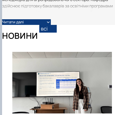
здійснює підготовку бакалаврів за освітніми програмами
«Менеджмент», «Менеджмент міжнародного бізнесу» та
«Логістика», а також магістрів за програмами
Читати далі
«Адміністративний менеджмент» і «Менеджмент
всі
зовнішньоекономічної діяльності». Значна увага
НОВИНИ
приділяється науковій роботі: діє студентський науковий
гурток, лабораторія «Бізнес аналітика», проводяться
конференції та круглі столи. Викладачі кафедри готують
навчально-методичну літературу та сприяють участі
студентів у міжнародних академічних програмах і
стажуваннях. Кафедра активно розвиває міжнародну
співпрацю з навчальними та науковими закладами США,
країн Європейського Союзу, що створює умови для участі 
міжнародних проєктах, конференціях, навчанні та
стажуваннях. Університетські навчальні плани адаптован
до стандартів провідних світових вишів, що забезпечує
підготовку конкурентоспроможних фахівців
управлінського профілю. З 2019 року кафедра є базою