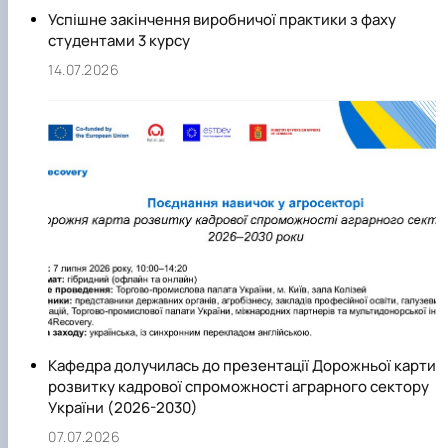
Успішне закінчення виробничої практики з фаху
освітнього проєкту «Агрокебети» і продовжує
студентами 3 курсу
розширювати свої міжнародні партнерства.
14.07.2026
Кафедра долучилась до презентації Дорожньої карти
розвитку кадрової спроможності аграрного сектору
України (2026-2030)
07.07.2026