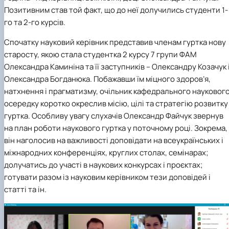
Позитивним став той факт, що до неї долучились студенти 1-
го та 2-го курсів.
Спочатку науковий керівник представив членам гуртка нову
старосту, якою стала студентка 2 курсу 7 групи ФАМ
Олександра Каминіна та її заступників – Олександру Козачук 
Олександра Богданюка. Побажавши їм міцного здоров’я,
натхнення і прагматизму, очільник кафедрального науковог
осередку коротко окреслив місію, цілі та стратегію розвитку
гуртка. Особливу увагу слухачів Олександр Файчук звернув
на план роботи наукового гуртка у поточному році. Зокрема,
він наголосив на важливості доповідати на всеукраїнських і
міжнародних конференціях, круглих столах, семінарах;
долучатись до участі в наукових конкурсах і проєктах;
готувати разом із науковим керівником тези доповідей і
статті та ін.