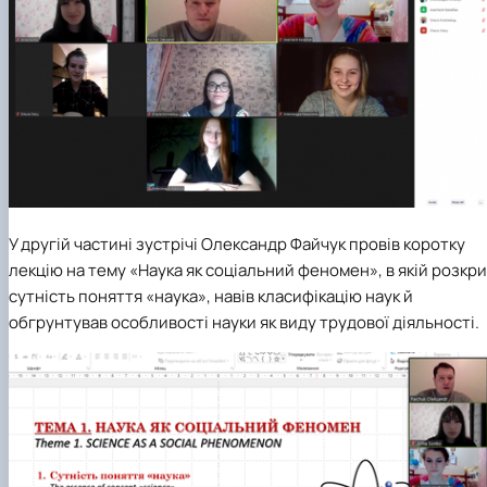
У другій частині зустрічі Олександр Файчук провів коротку
лекцію на тему «Наука як соціальний феномен», в якій розкр
сутність поняття «наука», навів класифікацію наук й
обгрунтував особливості науки як виду трудової діяльності.