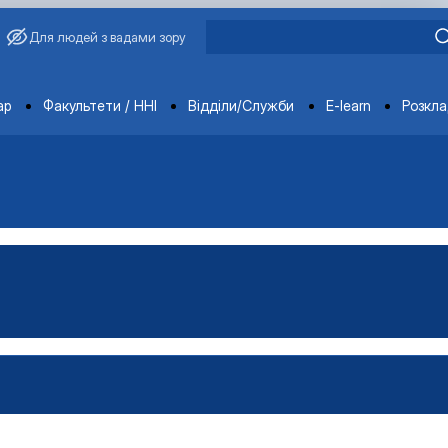
Для людей з вадами зору
ments
ар
Факультети / ННІ
Відділи/Служби
E-learn
Розкл