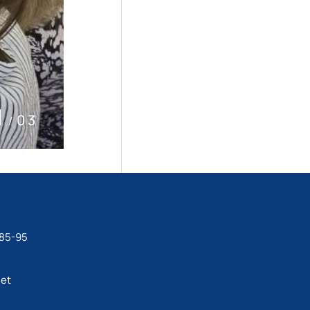
1
03
/
-85-95
net