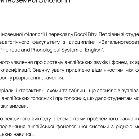
Mes Découvertes
Робочі програми, силабуси, ЕНК
Робочі програми, силабуси, ЕНК
Робочі програми, силабуси, ЕНК
Робочі програми, силабуси, ЕНК
Explorer
Юний поліглот
ноземної філології і перекладу Босої Віти Петрівни зі студ
педагогічного факультету з дисципліни «Загальнотеоре
Phonetic and Phonological System of English”.
ого уявлення про систему англійських звуків і фонем, їх а
 класифікації. Значну увагу приділено відмінностям між 
олі у розрізненні значення.
іали, інтерактивні схеми та таблиці, що сприяло візуаліза
англійських голосних і приголосних, що дало студентам м
азки вимови.
о лекційного викладу з елементами проблемного навчанн
 порівняння англійської фонологічної системи з рідною 
цьких навичок.