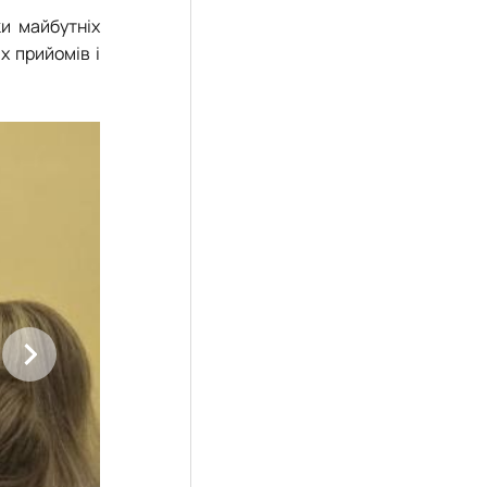
ки майбутніх
х прийомів і