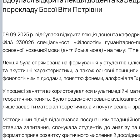
Як стати студентом?
ОП "Англійська мова та друга іноземна" ОС Магістр
Наукові гуртки
перекладу Босої Віти Петрівни
Чому НУБІП України - твій правильний вибір?
ОП "Німецька мова та друга іноземна" ОС Магістр
Конференції
Часті запитання та відповіді
Акредитація
Тематика курсових робіт
Підготовчі курси до НМТ
Робочі програми (нефілологічні спеціальності)
09.09.2025 р. відбулася відкрита лекція доцента кафедри і
Правила прийому 2026
ФілА 23002б спеціальності «Філологія» гуманітарно-
Контактні дані
основної іноземної мови (англійська мова)» на тему: “The 
Лекція була спрямована на формування у студентів цілісн
та акустичні характеристики, а також основні принципи
фонологічним підходами, поняттю фонеми, алофонів та їх р
У процесі заняття використовувалися мультимедійні матер
теоретичних понять. Було продемонстровано аудіозаписи 
лише засвоїти матеріал теоретично, а й почути реальні зр
Методичний підхід відзначався поєднанням традиційног
ставила запитання, спонукала студентів до аналізу та
формат сприяв розвитку критичного мислення й дослідни