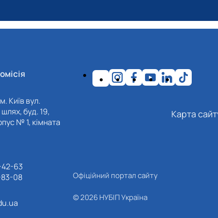
омісія
м. Київ вул.
шлях, буд. 19,
Карта сайт
пус № 1, кімната
-42-63
Офіційний портал сайту
-83-08
© 2026 НУБІП Україна
du.ua