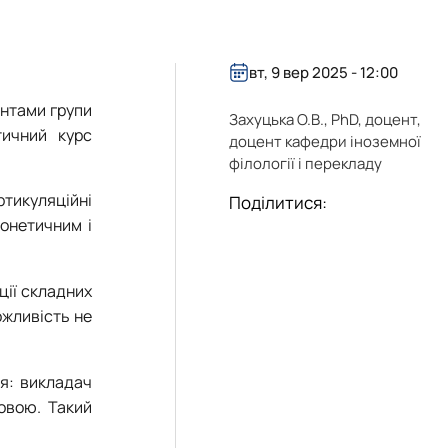
вт, 9 вер 2025 - 12:00
ентами групи
Захуцька О.В., PhD, доцент,
тичний курс
доцент кафедри іноземної
філології і перекладу
ртикуляційні
Поділитися:
фонетичним і
ції складних
ожливість не
я: викладач
мовою. Такий