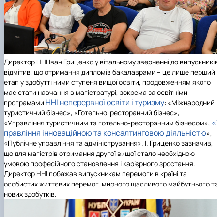
Директор ННІ Іван Гриценко у вітальному зверненні до випускникі
відмітив, що отримання дипломів бакалаврами – це лише перший
етап у здобутті ними ступеня вищої освіти, продовженням якого
має стати навчання в магістратурі, зокрема за освітніми
ННІ неперервної освіти і туризму
програмами
: «Міжнародний
туристичний бізнес», «Готельно-ресторанний бізнес»,
«
«Управління туристичним та готельно-ресторанним бізнесом»,
правління інноваційною та консалтинговою діяльністю
»,
«Публічне управління та адміністрування». І. Гриценко зазначив,
що для магістрів отримання другої вищої стало необхідною
умовою професійного становлення і кар’єрного зростання.
Директор ННІ побажав випускникам перемоги в країні та
особистих життєвих перемог, мирного щасливого майбутнього т
нових здобутків.