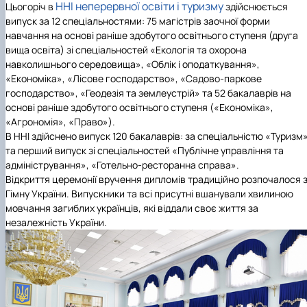
ННІ неперервної освіти і туризму
Цьогоріч в
здійснюється
випуск за 12 спеціальностями: 75 магістрів заочної форми
навчання на основі раніше здобутого освітнього ступеня (друга
вища освіта) зі спеціальностей «Екологія та охорона
навколишнього середовища», «Облік і оподаткування»,
«Економіка», «Лісове господарство», «Садово-паркове
господарство», «Геодезія та землеустрій» та 52 бакалаврів на
основі раніше здобутого освітнього ступеня («Економіка»,
«Агрономія», «Право»).
В ННІ здійснено випуск 120 бакалаврів: за спеціальністю «Туризм
та перший випуск зі спеціальностей «Публічне управління та
адміністрування», «Готельно-ресторанна справа».
Відкриття церемонії вручення дипломів традиційно розпочалося 
Гімну України. Випускники та всі присутні вшанували хвилиною
мовчання загиблих українців, які віддали своє життя за
незалежність України.