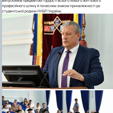
випускників предметом гордості всього їхнього життєвого
професійного шляху й почесним знаком приналежності до
студентської родини
НУБіП України
.