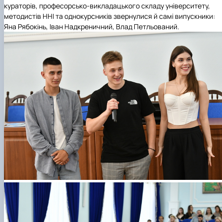
кураторів, професорсько-викладацького складу університету,
методистів ННІ та однокурсників звернулися й самі випускники:
Яна Рябокінь, Іван Надкреничний, Влад Петльований.