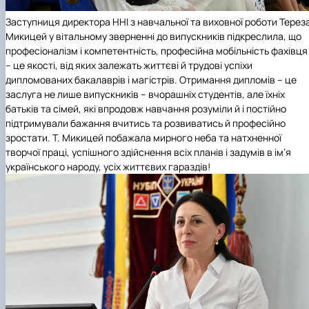
Заступниця директора ННІ з навчальної та виховної роботи Терез
Микицей у вітальному зверненні до випускників підкреслила, що
професіоналізм і компетентність, професійна мобільність фахівця
– це якості, від яких залежать життєві й трудові успіхи
дипломованих бакалаврів і магістрів. Отримання дипломів – це
заслуга не лише випускників – вчорашніх студентів, але їхніх
батьків та сімей, які впродовж навчання розуміли й і постійно
підтримували бажання вчитись та розвиватись й професійно
зростати. Т. Микицей побажала мирного неба та натхненної
творчої праці, успішного здійснення всіх планів і задумів в ім’я
українського народу, усіх життєвих гараздів!