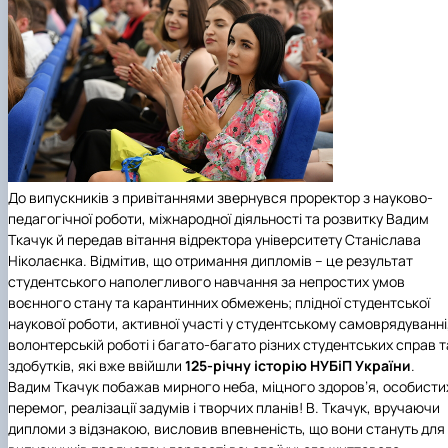
До випускників з привітаннями звернувся проректор з науково-
педагогічної роботи, міжнародної діяльності та розвитку Вадим
Ткачук й передав вітання відректора університету Станіслава
Ніколаєнка. Відмітив, що отримання дипломів – це результат
студентського наполегливого навчання за непростих умов
воєнного стану та карантинних обмежень; плідної студентської
наукової роботи, активної участі у студентському самоврядуванні
волонтерській роботі і багато-багато різних студентських справ т
здобутків, які вже ввійшли
125-річну історію НУБіП України
.
Вадим Ткачук побажав мирного неба, міцного здоров’я, особисти
перемог, реалізації задумів і творчих планів! В. Ткачук, вручаючи
дипломи з відзнакою, висловив впевненість, що вони стануть для