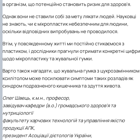
в організм, що потенційно становить ризик для здоров'я.
Однак вони не ставили собі за мету лякати людей. Науковці
не знають, чи є мікропластик небезпечним для людини,
оскільки відповідних випробувань не проводилося.
Втім, у повсякденному житті ми постійно стикаємося з
пластиком, і дослідники прагнули отримати конкретні цифр
щодо мікропластику та жувальної гумки.
Варто також нагадати, що жувальна гумка з цукрозамінником
ксилітолом може посилювати симптоми таких розладів як
синдром подразненого кишечника та здуття живота.
Олег Швець, к.м.н., професор,
завідувач кафедри (в.о.) громадського здоров'я та
нутриціології
факультету харчових технологій та управління якістю
продукції АПК,
президент Асоціації дієтологів України,