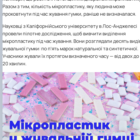
Разом з тим, кількість мікропластику, яку людина може
проковтнути під час жування гумки, раніше не визначалася.
Науковці з Каліфорнійського університету в Лос-Анджелесі
провели пілотне дослідження, щоб вивчити виділення
мікропластику під час жування. Вони розглядали десять виді
жувальної гумки: по п'ять марок натуральної та синтетичної.
Учасники жували їх протягом визначеного часу — від двох до
20 хвилин.