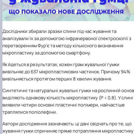
Дослідники збирали зразки слини під час жування та
аналізували їх за допомогою інфрачервоної спектроскопії з
перетворенням Фур'є та методу кількісного визначення
мікропластику за допомогою смартфону.
Як йдеться в результатах, кожен грам жувальної гумки
вивільняє до 637 мікропластикових частинок. Причому 94%
вивільняється протягом перших 8 хвилин жування.
Синтетичні та натуральні жувальні гумки на рослинній основ
виділяють однакову кількість мікропластику (P > 0,8). У слині
виявили чотири основні пластичні полімери, найчастіше
траплялися поліолефіни.
Автори дослідження зазначають: ці дані свідчать про те, що
жування гумки спричиняє пряме потрапляння мікропластику