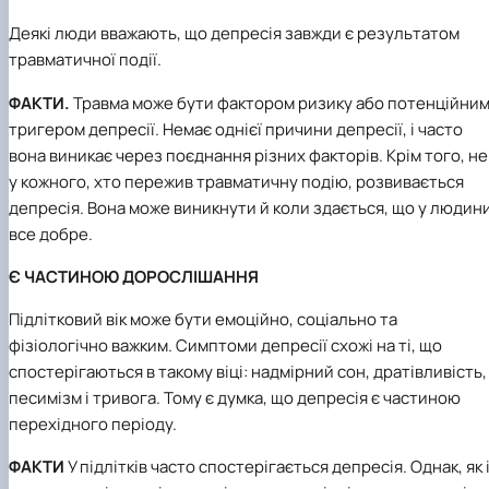
Деякі люди вважають, що депресія завжди є результатом
травматичної події.
ФАКТИ.
Травма може бути фактором ризику або потенційни
тригером депресії. Немає однієї причини депресії, і часто
вона виникає через поєднання різних факторів. Крім того, не
у кожного, хто пережив травматичну подію, розвивається
депресія. Вона може виникнути й коли здається, що у людин
все добре.
Є ЧАСТИНОЮ ДОРОСЛІШАННЯ
Підлітковий вік може бути емоційно, соціально та
фізіологічно важким. Симптоми депресії схожі на ті, що
спостерігаються в такому віці: надмірний сон, дратівливість,
песимізм і тривога. Тому є думка, що депресія є частиною
перехідного періоду.
ФАКТИ
У підлітків часто спостерігається депресія. Однак, як 