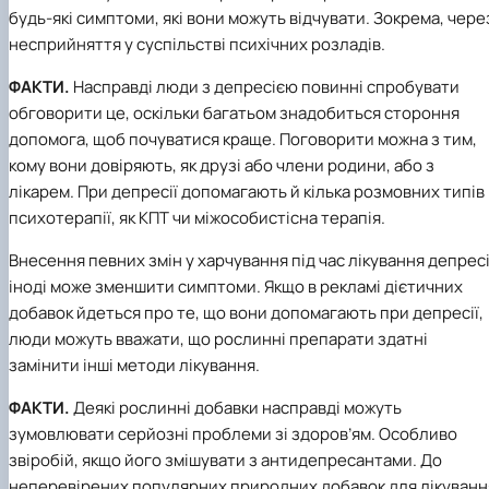
будь-які симптоми, які вони можуть відчувати. Зокрема, чере
несприйняття у суспільстві психічних розладів.
ФАКТИ.
Насправді люди з депресією повинні спробувати
обговорити це, оскільки багатьом знадобиться стороння
допомога, щоб почуватися краще. Поговорити можна з тим,
кому вони довіряють, як друзі або члени родини, або з
лікарем. При депресії допомагають й кілька розмовних типів
психотерапії, як КПТ чи міжособистісна терапія.
Внесення певних змін у харчування під час лікування депресі
іноді може зменшити симптоми. Якщо в рекламі дієтичних
добавок йдеться про те, що вони допомагають при депресії,
люди можуть вважати, що рослинні препарати здатні
замінити інші методи лікування.
ФАКТИ.
Деякі рослинні добавки насправді можуть
зумовлювати серйозні проблеми зі здоров’ям. Особливо
звіробій, якщо його змішувати з антидепресантами. До
неперевірених популярних природних добавок для лікуванн