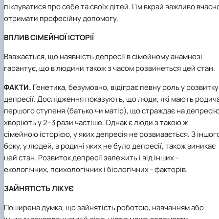
піклуватися про себе та своїх дітей. І їм вкрай важливо вчасн
отримати професійну допомогу.
ВПЛИВ СІМЕЙНОЇ ІСТОРІЇ
Вважається, що наявність депресії в сімейному анамнезі
гарантує, що в людини також з часом розвинеться цей стан.
ФАКТИ.
Генетика, безумовно, відіграє певну роль у розвитку
депресії. Дослідження показують, що люди, які мають родич
першого ступеня (батько чи матір), що страждає на депресію
хворіють у 2–3 рази частіше. Однак є люди з такою ж
сімейною історією, у яких депресія не розвивається. З іншог
боку, у людей, в родині яких не було депресії, також виникає
цей стан. Розвиток депресії залежить і від інших -
екологічних, психологічних і біологічних - факторів.
ЗАЙНЯТІСТЬ ЛІКУЄ
Поширена думка, що зайнятість роботою, навчанням або