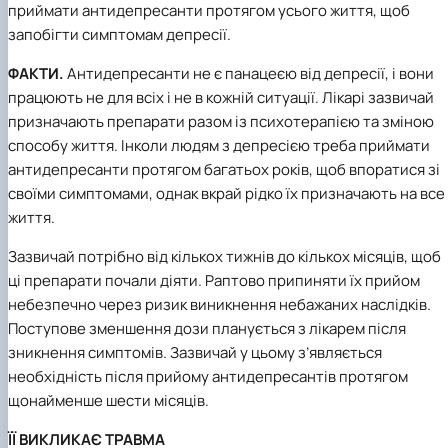
приймати антидепресанти протягом усього життя, щоб
запобігти симптомам депресії.
ФАКТИ.
Антидепресанти не є панацеєю від депресії, і вони
працюють не для всіх і не в кожній ситуації. Лікарі зазвичай
призначають препарати разом із психотерапією та зміною
способу життя. Інколи людям з депресією треба приймати
антидепресанти протягом багатьох років, щоб впоратися зі
своїми симптомами, однак вкрай рідко їх призначають на все
життя.
Зазвичай потрібно від кількох тижнів до кількох місяців, щоб
ці препарати почали діяти. Раптово припиняти їх прийом
небезпечно через ризик виникнення небажаних наслідків.
Поступове зменшення дози планується з лікарем після
зникнення симптомів. Зазвичай у цьому з’являється
необхідність після прийому антидепресантів протягом
щонайменше шести місяців.
ЇЇ ВИКЛИКАЄ ТРАВМА