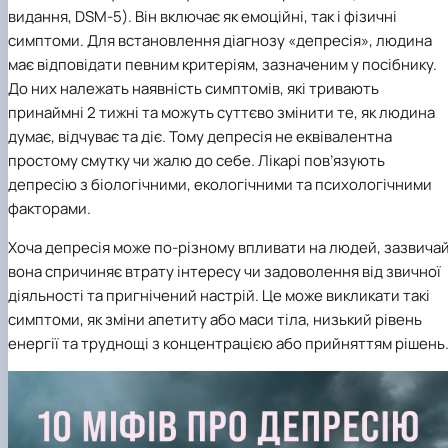
видання, DSM-5). Він включає як емоційні, так і фізичні
симптоми. Для встановлення діагнозу «депресія», людина
має відповідати певним критеріям, зазначеним у посібнику.
До них належать наявність симптомів, які тривають
принаймні 2 тижні та можуть суттєво змінити те, як людина
думає, відчуває та діє. Тому депресія не еквівалентна
простому смутку чи жалю до себе. Лікарі пов’язують
депресію з біологічними, екологічними та психологічними
факторами.
Хоча депресія може по-різному впливати на людей, зазвича
вона спричиняє втрату інтересу чи задоволення від звичної
діяльності та пригнічений настрій. Це може викликати такі
симптоми, як зміни апетиту або маси тіла, низький рівень
енергії та труднощі з концентрацією або прийняттям рішень