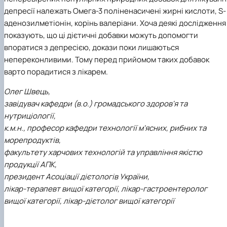
депресії належать Омега-3 поліненасичені жирні кислоти, S-
аденозилметіонін, корінь валеріани. Хоча деякі дослідження
показують, що ці дієтичні добавки можуть допомогти
впоратися з депресією, докази поки лишаються
непереконливими. Тому перед прийомом таких добавок
варто порадитися з лікарем.
Олег Швець,
завідувач кафедри (в.о.) громадського здоров'я та
нутриціології,
к.м.н., професор кафедри технології м'ясних, рибних та
морепродуктів,
факультету харчових технологій та управління якістю
продукції АПК,
президент Асоціації дієтологів України,
лікар-терапевт вищої категорії, лікар-гастроентеролог
вищої категорії, лікар-дієтолог вищої категорії