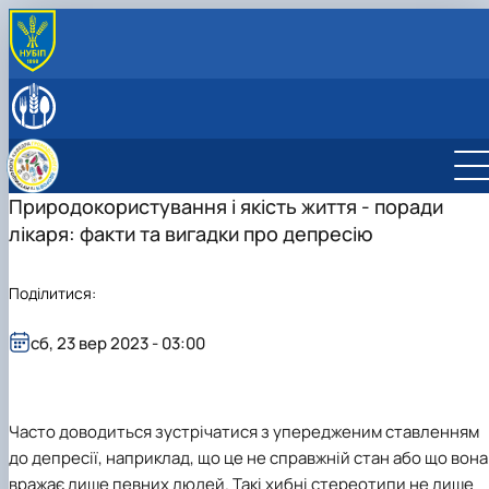
ПРО КАФЕДРУ
Інформація
НАУКОВА ДІЯЛЬНІСТЬ
Матеріально-технічна база
Науковий хаб
ОСВІТНІЙ ПРОЦЕС
Відповідальний за інформаційне наповнення веб-
ОП "НУТРИЦІОЛОГІЯ ЗДОРОВОГО
СКЛАД КАФЕДРИ
сторінки кафедри
ХАРЧУВАННЯ"
Природокористування і якість життя - поради
МІЖНАРОДНА ДІЯЛЬНІСТЬ
Вступнику
ОНП «Нутріціологія»
Інформація для абітурієнта
Проєкт ERASMUS+: "Навчання основ здорового
лікаря: факти та вигадки про депресію
ОПП «Нутриціологія»
Освітньо-професійна програма
ОНП «Нутріціологія»
харчування фахівців у галузі охорони…
Робочі програми
Робочі програми
ОПП «Нутриціологія»
Health Bridge: Розбудова регіонального потенціалу
Поділитися:
Перелік баз практичного навчання
Робочі програми
для дипломатії охорони здоро…
Графік навчальної та виробничої практики
сб, 23 вер 2023 - 03:00
Часто доводиться зустрічатися з упередженим ставленням
до депресії, наприклад, що це не справжній стан або що вона
вражає лише певних людей. Такі хибні стереотипи не лише