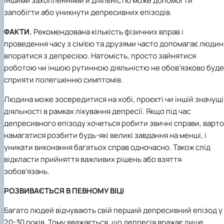
іншими захопленнями й діяльністю може допомогти
запобігти або уникнути депресивних епізодів.
ФАКТИ.
Рекомендована кількість фізичних вправ і
проведення часу з сім’єю та друзями часто допомагає людин
впоратися з депресією. Натомість, просто зайнятися
роботою чи іншою рутинною діяльністю не обов’язково буде
сприяти полегшенню симптомів.
Людина може зосередитися на хобі, проєкті чи іншій значущ
діяльності в рамках лікування депресії. Якщо під час
депресивного епізоду хочеться робити звичні справи, варто
намагатися розбити будь-які великі завдання на менші, і
уникати виконання багатьох справ одночасно. Також слід
відкласти прийняття важливих рішень або взяття
зобов’язань.
РОЗВИВАЄТЬСЯ В ПЕВНОМУ ВІЦІ
Багато людей відчувають свій перший депресивний епізод у
20-30 років. Тому вважається, що депресія вражає лише