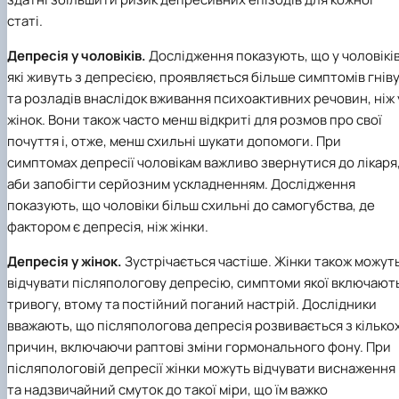
статі.
Депресія у чоловіків.
Дослідження показують, що у чоловіків
які живуть з депресією, проявляється більше симптомів гнів
та розладів внаслідок вживання психоактивних речовин, ніж 
жінок. Вони також часто менш відкриті для розмов про свої
почуття і, отже, менш схильні шукати допомоги. При
симптомах депресії чоловікам важливо звернутися до лікаря
аби запобігти серйозним ускладненням. Дослідження
показують, що чоловіки більш схильні до самогубства, де
фактором є депресія, ніж жінки.
Депресія у жінок.
Зустрічається частіше. Жінки також можут
відчувати післяпологову депресію, симптоми якої включают
тривогу, втому та постійний поганий настрій. Дослідники
вважають, що післяпологова депресія розвивається з кілько
причин, включаючи раптові зміни гормонального фону. При
післяпологовій депресії жінки можуть відчувати виснаження
та надзвичайний смуток до такої міри, що їм важко