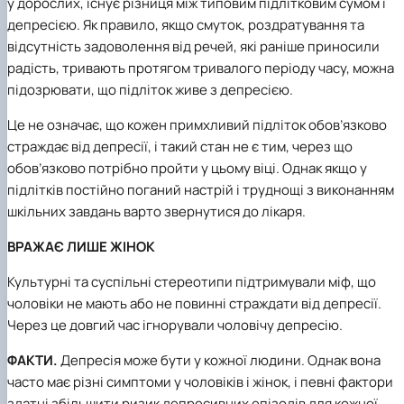
у дорослих, існує різниця між типовим підлітковим сумом і
депресією. Як правило, якщо смуток, роздратування та
відсутність задоволення від речей, які раніше приносили
радість, тривають протягом тривалого періоду часу, можна
підозрювати, що підліток живе з депресією.
Це не означає, що кожен примхливий підліток обов’язково
страждає від депресії, і такий стан не є тим, через що
обов’язково потрібно пройти у цьому віці. Однак якщо у
підлітків постійно поганий настрій і труднощі з виконанням
шкільних завдань варто звернутися до лікаря.
ВРАЖАЄ ЛИШЕ ЖІНОК
Культурні та суспільні стереотипи підтримували міф, що
чоловіки не мають або не повинні страждати від депресії.
Через це довгий час ігнорували чоловічу депресію.
ФАКТИ.
Депресія може бути у кожної людини. Однак вона
часто має різні симптоми у чоловіків і жінок, і певні фактори
здатні збільшити ризик депресивних епізодів для кожної