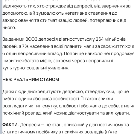
відлякують тих, хто страждає від депресії, від звернення за
допомогою, а й зумовлюють негативне ставлення до
захворювання та стигматизацію людей, потерпаючих від
нього.
За даними ВООЗ депресія діагностується у 264 мільйонів
людей, а 7% населення всієї планети мали за своє життя хоч
б один депресивний епізод. Попри це навколо неї продовжу
ширитися багато міфів, зокрема через неправильні
культурно-соціальні уявлення.
НЕ Є РЕАЛЬНИМ СТАНОМ
Деякі люди дискредитують депресію, стверджуючи, що це
вибір людини або риса особистості. Її також звикли
розглядати як тип смутку, слабкості або жалю до себе, а не я
психічний розлад, який можна діагностувати та вилікувати.
ФАКТИ.
Депресія — це стан, описаний у діагностичному та
статистичному посібнику з психічних розладів (п’яте