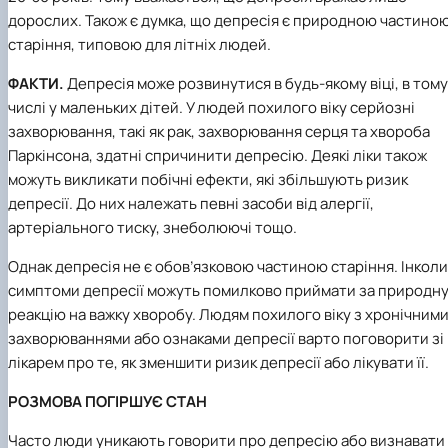
дорослих. Також є думка, що депресія є природною частино
старіння, типовою для літніх людей.
ФАКТИ.
Депресія може розвинутися в будь-якому віці, в тому
числі у маленьких дітей. У людей похилого віку серйозні
захворювання, такі як рак, захворювання серця та хвороба
Паркінсона, здатні спричинити депресію. Деякі ліки також
можуть викликати побічні ефекти, які збільшують ризик
депресії. До них належать певні засоби від алергії,
артеріального тиску, знеболюючі тощо.
Однак депресія не є обов’язковою частиною старіння. Інколи
симптоми депресії можуть помилково приймати за природн
реакцію на важку хворобу. Людям похилого віку з хронічним
захворюваннями або ознаками депресії варто поговорити зі
лікарем про те, як зменшити ризик депресії або лікувати її.
РОЗМОВА ПОГІРШУЄ СТАН
Часто люди уникають говорити про депресію або визнавати