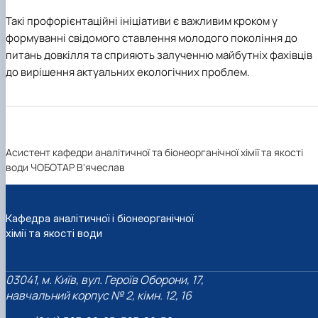
Такі профорієнтаційні ініціативи є важливим кроком у
формуванні свідомого ставлення молодого покоління до
питань довкілля та сприяють залученню майбутніх фахівців
до вирішення актуальних екологічних проблем.
Асистент кафедри аналітичної та біонеорганічної хімії та якості
води ЧОБОТАР В'ячеслав
Кафедра аналітичної і біонеорганічної
хімії та якості води
03041, м. Київ, вул. Героїв Оборони, 17,
навчальний корпус № 2, кімн. 12, 16