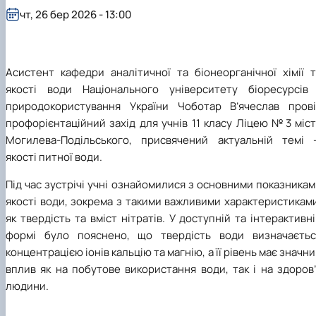
чт, 26 бер 2026 - 13:00
Асистент кафедри аналітичної та біонеорганічної хімії т
якості води Національного університету біоресурсів 
природокористування України Чоботар В
’
ячеслав прові
профорієнтаційний захід для учнів 11 класу Ліцею №3 міс
Могилева-Подільського, присвячений актуальній темі 
якості питної води.
Під час зустрічі учні ознайомилися з основними показника
якості води, зокрема з такими важливими характеристикам
як твердість та вміст нітратів. У доступній та інтерактивн
формі було пояснено, що твердість води визначаєтьс
концентрацією іонів кальцію та магнію, а її рівень має значн
вплив як на побутове використання води, так і на здоров
людини.