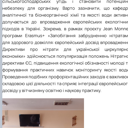
сільськогосподарських угідь і становити потенційн
небезпеку для організму. Варто зазначити, що кафедр
аналітичної та біонеорганічної хімії та якості води актив
долучається до впровадження європейських екологічни
підходів в Україні. Зокрема, в рамках проєкту Jean Monn
програми Erasmus+ «Запобігання забрудненню нітратам
для здорового довкілля: європейський досвід впровадженн
Директиви про нітрати для української циркулярно
економіки» здійснюється популяризація положень Нітратно
директиви ЄС, підвищення екологічної обізнаності молоді 
формування практичних навичок моніторингу якості води
Проведення подібних профорієнтаційних заходів є важливо
складовою цієї діяльності та сприяє інтеграції європейсько
досвіду у вітчизняну освітню і наукову практику.