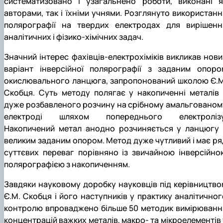
систематизовано і узагальнено роботи, виконані я
авторами, так і їхніми учнями. Розглянуто використанн
полярографії на твердих електродах для вирішенн
аналітичних і фізико-хімічних задач.
Значний інтерес фахівців-електрохіміків викликав нови
варіант інверсійної полярографії з заданим опоро
окислювального ланцюга, запропонований школою Є.М
Скобця. Суть методу полягає у накопиченні металів 
дуже розбавленого розчину на срібному амальгованом
електроді шляхом попереднього електролізу
Накопичений метал анодно розчиняється у ланцюгу 
великим заданим опором. Метод дуже чутливий і має ря
суттєвих переваг порівняно із звичайною інверсійно
полярографією з накопиченням.
Завдяки науковому доробку науковців під керівництво
Є.М. Скобця і його наступників у практику аналітичног
контролю впроваджено більше 50 методик вимірюванн
концентрацій важких металів, макро- та мікроелементів 