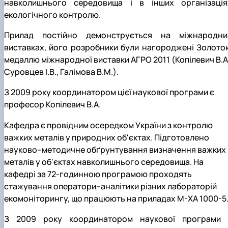
навколишнього середовища і в інших організація
екологічного контролю.
Прилад постійно демонструється на міжнародни
виставках, його розробники були нагороджені Золото
медаллю міжнародної виставки АГРО 2011 (Копілевич В.А.
Суровцев І.В., Галімова В.М.).
З 2009 року координатором цієї наукової програми є
професор Копілевич В.А.
Кафедра є провідним осередком України з контролю
важких металів у природних об'єктах. Підготовлено
науково–методичне обґрунтування визначення важких
металів у об'єктах навколишнього середовища. На
кафедрі за 72-годинною програмою проходять
стажування оператори–аналітики різних лабораторій
екомоніторингу, що працюють на приладах М-ХА 1000-5
З 2009 року координатором наукової програми 