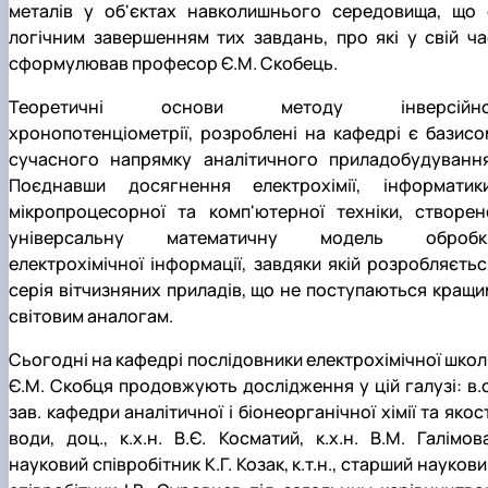
металів у об'єктах навколишнього середовища, що 
логічним завершенням тих завдань, про які у свій ча
сформулював професор Є.М. Скобець.
Теоретичні основи методу інверсійно
хронопотенціометрії, розроблені на кафедрі є базисо
сучасного напрямку аналітичного приладобудування
Поєднавши досягнення електрохімії, інформатики
мікропроцесорної та комп'ютерної техніки, створен
універсальну математичну модель обробк
електрохімічної інформації, завдяки якій розробляєтьс
серія вітчизняних приладів, що не поступаються кращи
світовим аналогам.
Сьогодні на кафедрі послідовники електрохімічної школ
Є.М. Скобця продовжують дослідження у цій галузі: в.о
зав.
кафедри аналітичної і біонеорганічної хімії та якос
води, доц., к.х.н.
В.Є. Косматий, к.х.н. В.М. Галімова
науковий співробітник К.Г. Козак, к.т.н., старший науков