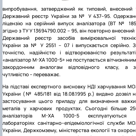
випробування, затверджений як типовий, внесений 
Державний реєстр України за № У 437–95. Одержан
ліцензію на серійний випуск аналізатора (ВТ № 185
згідно з ТУ У 13694790.002 – 95, він повторно внесений 
Державний реєстр засобів вимірювальної технік
України за № У 2551 – 07 і випускається серійно. З
точністю, надійністю і відтворюваністю результаті
«аналізатор М-ХА 1000-5» не поступається вітчизняним 
закордонним аналогам відповідного класу, а з
чутливістю – переважає.
На підставі експертного висновку НДІ харчування МО
України (№ 485/181 від 18.08.1995 р.) видано дозвіл н
застосування цього приладу для визначення важки
металів у харчових продуктах. Сьогодні більше 25
аналізаторів М-ХА 1000-5 експлуатуються 
лабораторіях санітарно–епідеміологічної служби МО
України, Держкомзему, міністерства екології та охорон