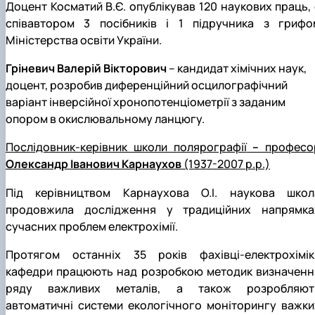
Доцент Косматий В.Є. опублікував 120 наукових праць, 
співавтором 3 посібників і 1 підручника з грифо
Міністерства освіти України.
Гріневич Валерій Вікторович
– кандидат хімічних наук,
доцент, розробив диференційний осцилографічний
варіант інверсійної хронопотенціометрії з заданим
опором в окислювальному ланцюгу.
Послідовник-керівник школи полярографії
–
професо
Олександр Іванович Карнаухов
(1937-2007 р.р.)
Під керівництвом Карнаухова О.І. наукова школ
продовжила дослідження у традиційних напрямка
сучасних проблем електрохімії.
Протягом останніх 35 років фахівці-електрохімік
кафедри працюють над розробкою методик визначенн
ряду важливих металів, а також розробляют
автоматичні системи екологічного моніторингу важки