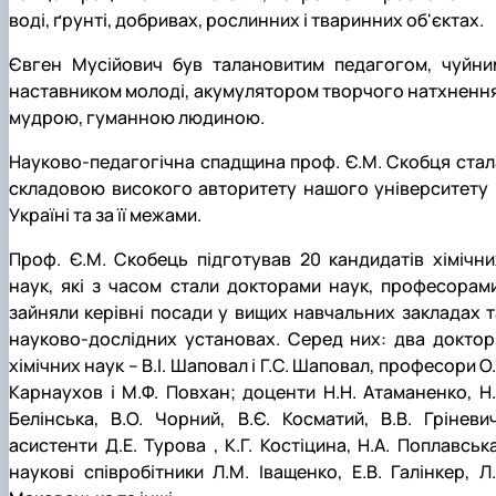
воді, ґрунті, добривах, рослинних і тваринних об'єктах.
Євген Мусійович був талановитим педагогом, чуйни
наставником молоді, акумулятором творчого натхнення
мудрою, гуманною людиною.
Науково-педагогічна спадщина проф. Є.М. Скобця стал
складовою високого авторитету нашого університету 
Україні та за її межами.
Проф. Є.М. Скобець підготував 20 кандидатів хімічни
наук, які з часом стали докторами наук, професорами
зайняли керівні посади у вищих навчальних закладах т
науково-дослідних установах. Серед них: два доктор
хімічних наук – В.І. Шаповал і Г.С. Шаповал, професори О.
Карнаухов і М.Ф. Повхан; доценти Н.Н. Атаманенко, Н.І
Белінська, В.О. Чорний, В.Є. Косматий, В.В. Гріневич
асистенти Д.Е. Турова , К.Г. Костіцина, Н.А. Поплавська
наукові співробітники Л.М. Іващенко, Е.В. Галінкер, Л.І