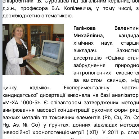
співробітник І.В. Суровцев під загальним керівництво
д.х.н., професора В.А. Копілевича, у тому числі, з
держбюджетною тематикою.
Галімова Валентин
Михайлівна,
кандида
хімічних наук, старши
викладач. Захистил
дисертацію «Оцінка стан
забруднення природно
антропогенних екосисте
за вмістом свинцю, міді
цинку, кадмію». Експериментальну частин
кандидатської дисертації виконала на базі аналізатор
«М-ХА 1000-5». Є співавтором затверджених методи
вимірювання масової концентрації рухомих форм ряд
важких металів та токсичних елементів (
Pb
,
Cu
,
Zn
,
C
Hg
,
As
,
Ni
,
Co
) у ґрунтах, донних відкладах методо
інверсійної хронопотенціометрії (ІХП). У 2011 р. стал