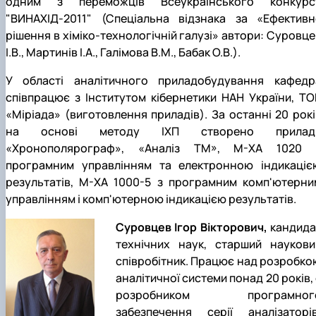
одним з переможців Всеукраїнського конкурс
"ВИНАХІД-2011" (Спеціальна відзнака за «Ефективн
рішення в хіміко-технологічній галузі» автори: Суровце
І.В., Мартинів І.А., Галімова В.М., Бабак О.В.).
У області аналітичного приладобудування кафедр
співпрацює з Інститутом кібернетики НАН України, ТО
«Міріада» (виготовлення приладів).
За останні 20 рокі
на основі методу ІХП створено прилад
«Хронополярограф», «Аналіз ТМ», М-ХА 1020 
програмним управлінням та електронною індикаціє
результатів, М-ХА 1000-5 з програмним комп'ютерни
управлінням і комп'ютерною індикацією результатів.
Суровцев Ігор Вікторович,
кандида
технічних наук, старший наукови
співробітник. Працює над розробко
аналітичної системи понад 20 років,
розробником програмног
забезпечення серії аналізаторів