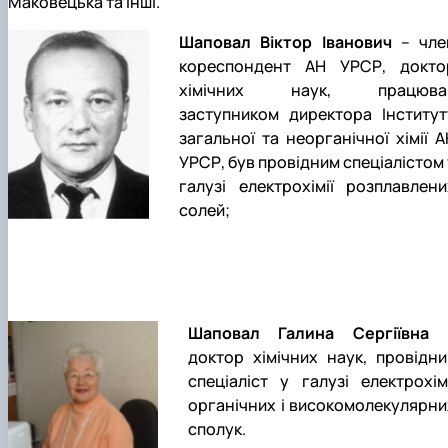
Маковецька та інші.
Шаповал Віктор Іванович
– чле
кореспондент АН УРСР, докто
хімічних наук, працюва
заступником директора Інститут
загальної та неорганічної хімії А
УРСР, був провідним спеціалістом 
галузі електрохімії розплавлени
солей;
Шаповал Галина Сергіївна
доктор хімічних наук, провідни
спеціаліст у галузі електрохімі
органічних і високомолекулярни
сполук.