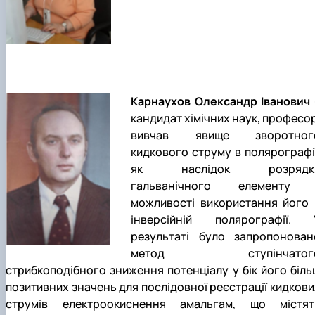
Карнаухов Олександр Іванович
кандидат хімічних наук, професор
вивчав явище зворотног
кидкового струму в полярографії
як наслідок розрядк
гальванічного елементу 
можливості використання його 
інверсійній полярографії. 
результаті було запропонован
метод ступінчатог
стрибкоподібного зниження потенціалу у бік його біль
позитивних значень для послідовної реєстрації кидкови
струмів електроокиснення амальгам, що містят