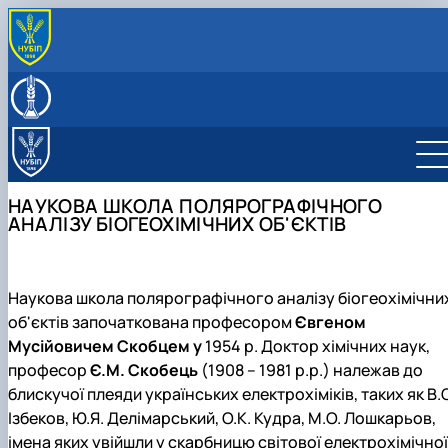
ПРО КАФЕДРУ
Співробітники кафедри
НАУКОВА РОБОТА
Історія кафедри
Наукові гуртки
НАВЧАЛЬНА РОБОТА
Наукові школи
Студентський науковий гурток "Добавки,
Робочі програми навчальних дисциплін
МІЖНАРОДНІ ПРОЕКТИ
Аспірантура
мікроелементи та пробіотики"
Наукова школа полярографічного аналізу
Програми навчальних практик
Jean Monnet Programme
КОНТАКТИ ТА ДОВІДКА
НАУКОВА ШКОЛА ПОЛЯРОГРАФІЧНОГО
біогеохімічних об'єктів
Студентський науковий гурток "Аналіз питн
Контактна інформація
АНАЛІЗУ БІОГЕОХІМІЧНИХ ОБ'ЄКТІВ
води"
Наукова школа електрохімії неводних
розчинів
Студентський науковий гурток «Хімічна
олімпіада»
Наукова школа хімії фосфатів
Наукова школа полярографічного аналізу біогеохімічни
об'єктів започаткована професором
Євгеном
Мусійовичем Скобцем у
1954 р. Доктор хімічних наук,
професор
Є.М.
Скобець
(1908 – 1981 р.р.) належав до
блискучої плеяди українських електрохіміків, таких як В.
Ізбеков, Ю.Я. Делімарський, О.К. Кудра, М.О. Лошкарьов,
імена яких увійшли у скарбницю світової електрохімічної