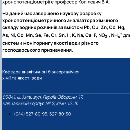
хронопотенціометрії є професор Копілевич В.А.
На даний час завершено наукову розробку
хронопотенціометричного аналізатора хімічного
складу водних розчинів за вмістом
Pb
,
Cu
,
Zn
,
Cd
,
Hg
,
-
-
+
As
,
Ni
,
Co
,
Mn
,
Se
,
Fe
,
Cr
,
Sn
,
I
,
K
,
Na
,
Ca
,
F
,
NO
,
NH
дл
3
4
системи моніторингу якості води різного
господарського призначення.
Кафедра аналітичної і біонеорганічної
хімії та якості води
03041, м. Київ, вул. Героїв Оборони, 17,
навчальний корпус № 2, кімн. 12, 16
(044) 527-80-95, 527-80-50