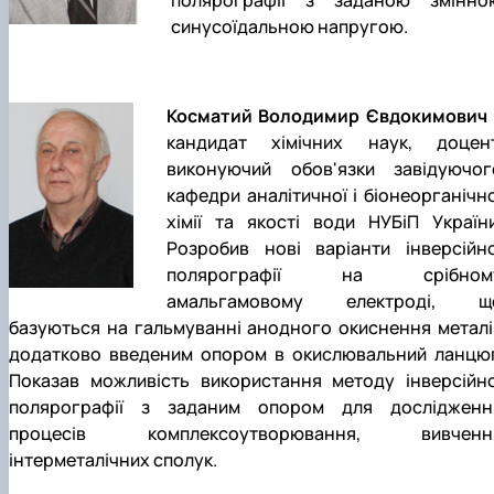
полярографії з заданою змінно
синусоїдальною напругою.
Косматий Володимир Євдокимович
кандидат хімічних наук, доцент
виконуючий обов'язки завідуючог
кафедри аналітичної і біонеорганічно
хімії та якості води НУБіП України
Розробив нові варіанти інверсійно
полярографії на срібном
амальгамовому електроді, щ
базуються на гальмуванні анодного окиснення металі
додатково введеним опором в окислювальний ланцюг
Показав можливість використання методу інверсійно
полярографії з заданим опором для дослідженн
процесів комплексоутворювання, вивченн
інтерметалічних сполук.