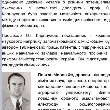
одночасно декілька металів з різними потенціалам
окиснення. У результаті досліджень проф. О.І
Карнаухова була показана можливість використанн
методу зворотних кидкових струмів для вирішення ряд
фізико-хімічних задач.
Професор О.І. Карнаухов, послідовник і керівни
наукового напрямку, започаткованого Є.М. Скобцем, бу
автором 190 наукових праць, патентів, 3 підручників дл
вищих навчальних закладів, навчального посібника 
грифом Міністерства освіти України. Він підготував 
кандидатів хімічних наук:
Повхан Мирон Федорович
– кандида
хімічних наук, професор, проректор 
міжнародних відносин Національног
аграрного університету. Вивча
поведінку срібного амальгамовог
електроду в осцилографічні