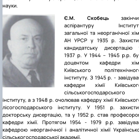
науки.
Є.М. Скобець
закінчи
аспірантуру Інститут
загальної та неорганічної хімі
АН УРСР у 1935 р. Захисти
кандидатську дисертацію 
1937 р. У 1944 – 1945 р.р. бу
доцентом кафедри хімі
Київського політехнічног
інституту. З 1945 р. - завідув
кафедри хімії Київськог
сільськогосподарського
інституту, а з 1948 р. очолював кафедру хімії Київськог
лісогосподарського інституту. У 1951 р. захисти
докторську дисертацію, та у 1952 р. став професоро
кафедри хімії. Протягом 1954 - 1979 р.р. завідува
кафедрою неорганічної і аналітичної хімії Українсько
сільськогосподарської академії.