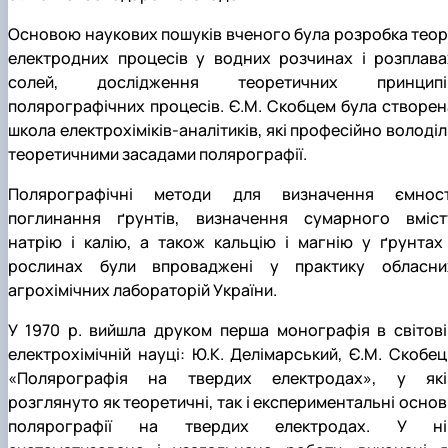
Основою наукових пошуків вченого була розробка теорі
електродних процесів у водних розчинах і розплава
солей, дослідження теоретичних принципі
полярографічних процесів. Є.М. Скобцем була створен
школа електрохіміків-аналітиків, які професійно володіл
теоретичними засадами полярографії.
Полярографічні методи для визначення ємност
поглинання ґрунтів, визначення сумарного вміст
натрію і калію, а також кальцію і магнію у ґрунтах 
рослинах були впроваджені у практику обласни
агрохімічних лабораторій України.
У 1970 р. вийшла друком перша монографія в світові
електрохімічній науці: Ю.К. Делімарський, Є.М. Скобец
«Полярографія на твердих електродах», у які
розглянуто як теоретичні, так і експериментальні основ
полярографії на твердих електродах. У ні