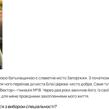
. Моєю батьківщиною є славетне місто Запоріжжя. З початко
я чого переїхав до міста Біла Церква–місто добра. Саме ту
«Вектор»–гімназія №18.
Ч
ерез два роки закінчив його. Із сво
 є для мене провідними захопленнями мого життя.
ися з вибором спеціальності?