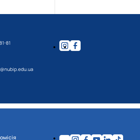
81-81
r@nubip.edu.ua
омісія