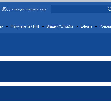
Для людей з вадами зору
ments
ар
Факультети / ННІ
Відділи/Служби
E-learn
Розкл