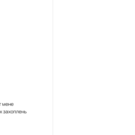
м
т мене
їх захоплень