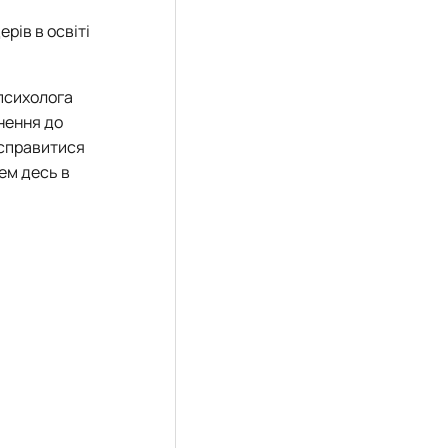
ерів в освіті
 психолога
нення до
 справитися
ем десь в