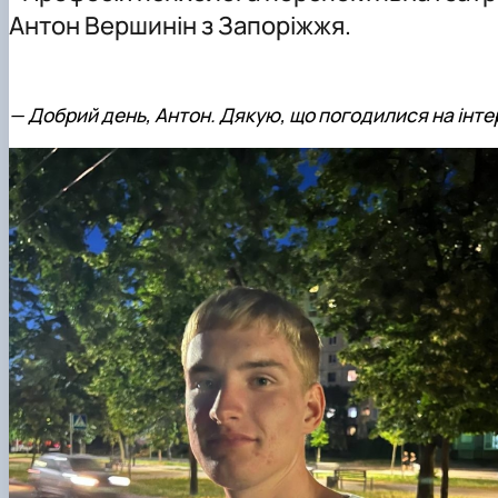
Виховна робота
Антон Вершинін з Запоріжжя.
Профорієнтаційна робота кафедри
Науково-дослідна лабораторія «Науково-технічного 
—
Добрий день, Антон. Дякую, що погодилися на інтер