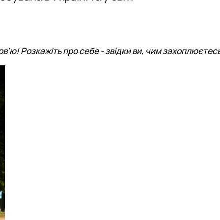
перекладу»
в'ю! Розкажіть про себе - звідки ви, чим захоплюєтес