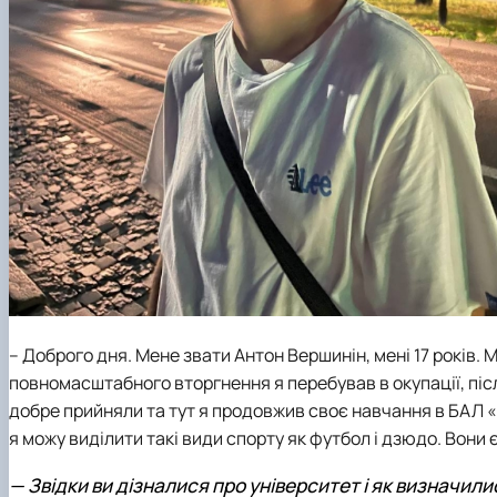
– Доброго дня. Мене звати Антон Вершинін, мені 17 років
повномасштабного вторгнення я перебував в окупації, післ
добре прийняли та тут я продовжив своє навчання в БАЛ 
я можу виділити такі види спорту як футбол і дзюдо. Вони
—
Звідки ви дізналися про університет і як визначил