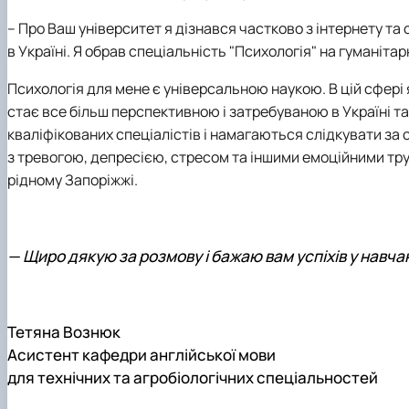
– Про Ваш університет я дізнався частково з інтернету та
в Україні. Я обрав спеціальність
"Психологія"
на
гуманітар
Психологія для мене є універсальною наукою. В цій сфері
стає все більш перспективною
і затребуваною в Україні та 
кваліфікованих спец
і
ал
і
стів і намагаються слідкувати з
з тревогою, депресією, стресом та іншими емоційними т
рідному Запоріжжі.
—
Щиро дякую за розмову і бажаю вам успіхів у навчан
Тетяна Вознюк
Асистент кафедри англійської мови
для технічних та агробіологічних спеціальностей