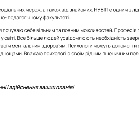
 соціальних мереж, а також від знайомих. НУБІП
є
од
ним
з лід
но- педагогічному
факультеті.
 я почуваю себе вільним та повним можливост
ей
. Професія
у світі
. Все більше людей усвідомлюють необх
і
дність звер
а своїм ментальним здоров'ям. Психологи можуть допомогти
руднощами. Вважаю психологію своїм рідним пшеничним пол
ні і здійснення ваших планів!