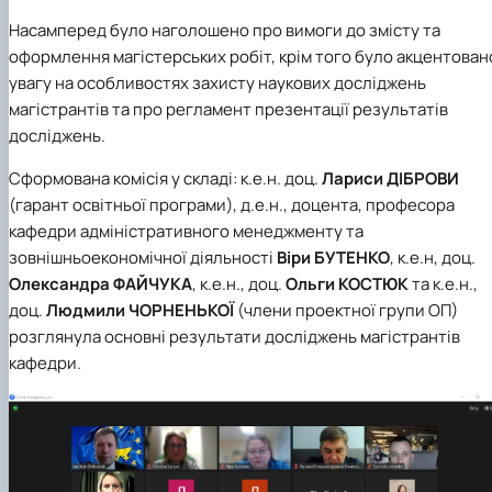
Насамперед було наголошено про вимоги до змісту та
оформлення магістерських робіт, крім того було акцентован
увагу на особливостях захисту наукових досліджень
магістрантів та про регламент презентації результатів
досліджень.
Сформована комісія у складі: к.е.н. доц.
Лариси ДІБРОВИ
(гарант освітньої програми), д.е.н., доцента, професора
кафедри адміністративного менеджменту та
зовнішньоекономічної діяльності
Віри БУТЕНКО
, к.е.н, доц.
Олександра ФАЙЧУКА
, к.е.н., доц.
Ольги КОСТЮК
та к.е.н.,
доц.
Людмили ЧОРНЕНЬКОЇ
(члени проектної групи ОП)
розглянула основні результати досліджень магістрантів
кафедри.