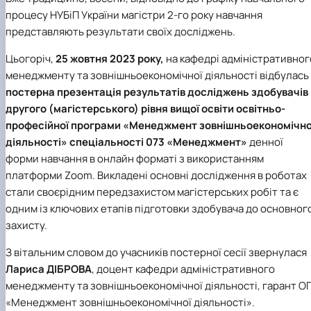
процесу НУБіП України магістри 2-го року навчання
представляють результати своїх досліджень.
Цьогоріч,
25 жовтня 2023 року,
на кафедрі адміністративног
менеджменту та зовнішньоекономічної діяльності відбулась
постерна презентація результатів досліджень здобувачів
другого (магістерського) рівня вищої освіти освітньо-
професійної програми «Менеджмент зовнішньоекономічно
діяльності» спеціальності 073 «Менеджмент»
денної
форми навчання в онлайн форматі з використанням
платформи Zoom. Викладені основні дослідження в роботах
стали своєрідним передзахистом магістерських робіт та є
одним із ключових етапів підготовки здобувача до основног
захисту.
З вітальним словом до учасників постерної сесії звернулася
Лариса ДІБРОВА
, доцент кафедри адміністративного
менеджменту та зовнішньоекономічної діяльності, гарант О
«Менеджмент зовнішньоекономічної діяльності».