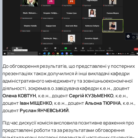
До обговорення результатів, що представлені у постерних
презентаціях також долучилися й інші викладачі кафедри
адміністративного менеджменту та зовнішньоекономічної
діяльності, зокрема в.о.завідувача кафедри к.е.н., доцент
Олена КОВТУН
, к.е.н., доцент
Сергій КУЗЬМЕНКО
, к.е.н.,
доцент
Іван МІЩЕНКО
, к.е.н., доцент
Альона ТЮРІНА
, к.е.н.,
доцент
Руслан ЯНЧЕВСЬКИЙ
.
Під час дискусії комісія висловила позитивне враження про
представлені роботи та за результатами обговорення
відмітила кращі постерні презентації наступних студентів-