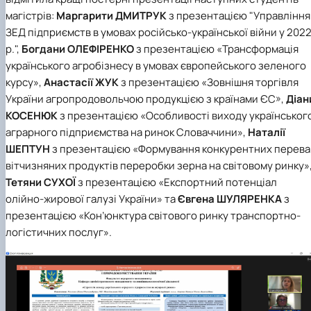
магістрів:
Маргарити ДМИТРУК
з презентацією "Управління
ЗЕД підприємств в умовах російсько-української війни у 202
р.",
Богдани ОЛЕФІРЕНКО
з презентацією «Трансформація
українського агробізнесу в умовах європейського зеленого
курсу»,
Анастасії ЖУК
з презентацією «Зовнішня торгівля
України агропродовольчою продукцією з країнами ЄС»,
Діан
КОСЕНЮК
з презентацією «Особливості виходу українськог
аграрного підприємства на ринок Словаччини»,
Наталії
ШЕПТУН
з презентацією «Формування конкурентних перева
вітчизняних продуктів переробки зерна на світовому ринку»
Тетяни СУХОЇ
з презентацією «Експортний потенціал
олійно-жирової галузі України» та
Євгена ШУЛЯРЕНКА
з
презентацією «Кон’юнктура світового ринку транспортно-
логістичних послуг».