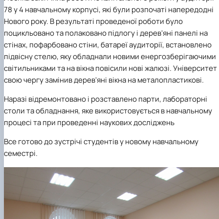
практики
78 у 4 навчальному корпусі, які були розпочаті напередодні
Нового року. В результаті проведеної роботи було
поцикльовано та полаковано підлогу і дерев'яні панелі на
стінах, пофарбовано стіни, батареї аудиторії, встановлено
підвісну стелю, яку обладнали новими енергозберігаючими
світильниками та на вікна повісили нові жалюзі. Університет 
свою чергу замінив дерев'яні вікна на металопластикові.
Наразі відремонтовано і розставлено парти, лабораторні
столи та обладнання, яке використовується в навчальному
процесі та при проведенні наукових досліджень
Все готово до зустрічі студентів у новому навчальному
семестрі.