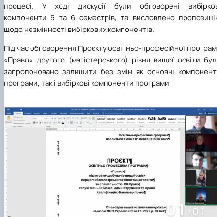
процесі. У ході дискусії були обговорені вибірков
компоненти 5 та 6 семестрів, та висловлено пропозиці
щодо незмінності вибіркових компонентів.
Під час обговорення Проєкту освітньо-професійної програ
«Право» другого (магістерського) рівня вищої освіти бул
запропоновано залишити без змін як основні компонент
програми, так і вибіркові компоненти програми.
01
01
/