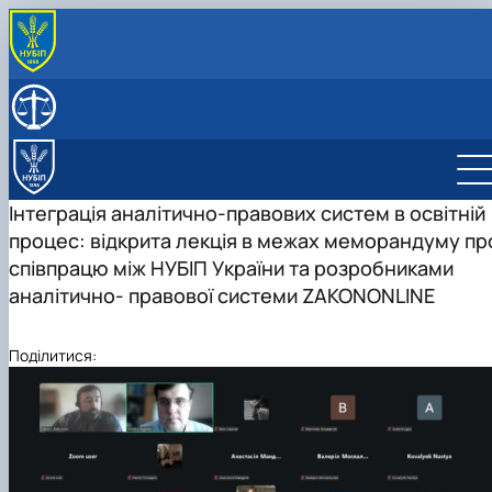
ПРО КАФЕДРУ
Історія кафедри
СКЛАД КАФЕДРИ
ОСВІТНІЙ ПРОЦЕС
Організація освітнього процесу
НАУКОВА РОБОТА
Навчально-методичне забезпечення
Сторінка аспірантів
Інтеграція аналітично-правових систем в освітній
Практичне навчання
Студентська наукова робота
процес: відкрита лекція в межах меморандуму пр
співпрацю між НУБІП України та розробниками
аналітично- правової системи ZAKONONLINE
Поділитися: