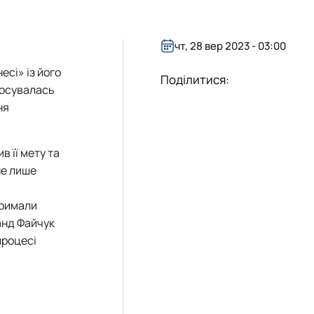
я та адмініструванн…
міністративний менеджмент"
енеджмент ЗЕД"
чт, 28 вер 2023 - 03:00
есі» із його
Поділитися:
тосувалась
ня
 її мету та
не лише
тримали
анд Файчук
процесі