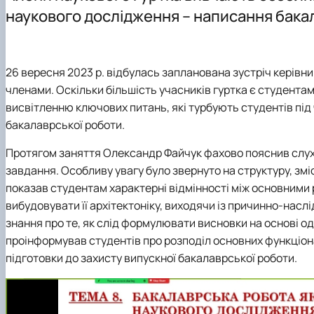
Співробітники кафедри
Аспірантура
Проєкт DAAD
наукового дослідження – написання бака
ННВЛ «Бізнес-аналітика»
Організація практичного навчання
DigiAgrar_UA
Клуб випускників
Графік консультацій
AgriWork_UA
Навчально-методичне забезпечення, робочі програми,
26 вересня 2023 р. відбулась запланована зустріч керівни
Обговорення проєктів освітніх програм
членами. Оскільки більшість учасників гуртка є студентам
висвітленню ключових питань, які турбують студентів пі
бакалаврської роботи.
Протягом заняття Олександр Файчук фахово пояснив слухач
завдання. Особливу увагу було звернуто на структуру, зм
показав студентам характерні відмінності між основними 
вибудовувати її архітектоніку, виходячи із причинно-наслі
знання про те, як слід формулювати висновки на основі 
проінформував студентів про розподіл основних функціона
підготовки до захисту випускної бакалаврської роботи.