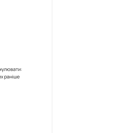
рмулювати:
их раніше