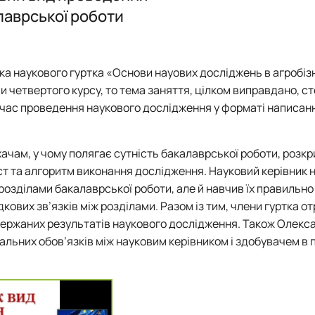
Логістика
Експрес-курс підготовки слухачів для здачі ЄФВВ з «Управлінн
Логістика
Підготовка до акредитації ОП "Ад
лаврської роботи
Підготовка до акредитації ОП "М
 ЕНК, силабуси
ка наукового гуртка «Основи науових досліджень в агробізн
и четвертого курсу, то тема заняття, цілком виправдано, с
д час проведення наукового дослідження у форматі написан
ам, у чому полягає сутність бакалаврської роботи, розкрив
іст та алгоритм виконання дослідження. Науковий керівник 
розділами бакалаврської роботи, але й навчив їх правильно
дкових зв’язків між розділами. Разом із тим, члени гуртка о
одержаних результатів наукового дослідження. Також Олекс
льних обов’язків між науковим керівником і здобувачем в 