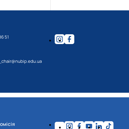
86 51
_chair@nubip.edu.ua
омісія