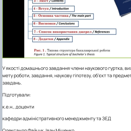
У якості домашнього завдання члени наукового гуртка, ви
мету роботи, завдання, наукову гіпотезу, об’єкт та предмет
завдань.
Підготували:
к.е.н., доценти
кафедри адміністративного менеджменту та ЗЕД
Олександр Файчук, Іван Міщенко