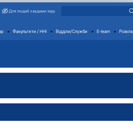
Для людей з вадами зору
ments
ар
Факультети / ННІ
Відділи/Служби
E-learn
Розкл