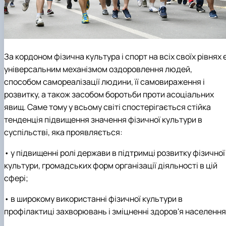
За кордоном фізична культура і спорт на всіх своїх рівнях 
універсальним механізмом оздоровлення людей,
способом самореалізації людини, її самовираження і
розвитку, а також засобом боротьби проти асоціальних
явищ. Саме тому у всьому світі спостерігається стійка
тенденція підвищення значення фізичної культури в
суспільстві, яка проявляється:
• у підвищенні ролі держави в підтримці розвитку фізичної
культури, громадських форм організації діяльності в цій
сфері;
• в широкому використанні фізичної культури в
профілактиці захворювань і зміцненні здоров'я населення