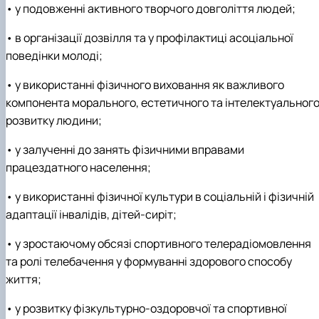
• у подовженні активного творчого довголіття людей;
• в організації дозвілля та у профілактиці асоціальної
поведінки молоді;
• у використанні фізичного виховання як важливого
компонента морального, естетичного та інтелектуальног
розвитку людини;
• у залученні до занять фізичними вправами
працездатного населення;
• у використанні фізичної культури в соціальній і фізичній
адаптації інвалідів, дітей-сиріт;
• у зростаючому обсязі спортивного телерадіомовлення
та ролі телебачення у формуванні здорового способу
життя;
• у розвитку фізкультурно-оздоровчої та спортивної