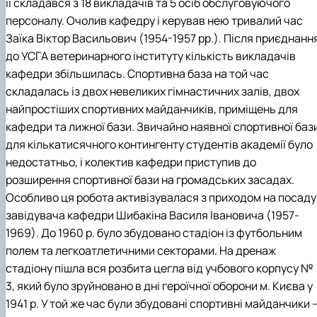
її складався з 18 викладачів та 5 осіб обслуговуючого
персоналу. Очолив кафедру і керував нею тривалий час
Заїка Віктор Васильович (1954-1957 рр.). Після приєднанн
до УСГА ветеринарного інституту кількість викладачів
кафедри збільшилась. Спортивна база на той час
складалась із двох невеликих гімнастичних залів, двох
найпростіших спортивних майданчиків, приміщень для
кафедри та лижної бази. Звичайно наявної спортивної баз
для кількатисячного контингенту студентів академії було
недостатньо, і колектив кафедри приступив до
розширення спортивної бази на громадських засадах.
Особливо ця робота активізувалася з приходом на посаду
завідувача кафедри Шибакіна Василя Івановича (1957-
1969). До 1960 р. було збудовано стадіон із футбольним
полем та легкоатлетичними секторами. На дренаж
стадіону пішла вся розбита цегла від учбового корпусу №
3, який було зруйновано в дні героїчної оборони м. Києва у
1941 р. У той же час були збудовані спортивні майданчики 