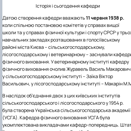
Історія і сьогодення кафедри
Датою створення кафедри вважають
11 червня 1938 р.
коли спільною постановою комітетів у справах вищої
школи та у справах фізичної культури і спорту СРСР у трьо
навчальних закладах розташованих в голосіївському
районі міста Києва – сільськогосподарському,
лісогосподарському і ветеринарному – заснували кафедр
фізичного виховання. У ветеринарному інституті кафедру
фізичного виховання очолив Журавель Василь Макарович
у сільськогосподарському інституті – Заїка Віктор
Васильович, у лісогосподарському інституті – Макарін М.
В наслідок об’єднання двох з цих київських інститутів
сільськогосподарського і лісогосподарського у 1954 р.
була створена Українська сільськогосподарська академії
(УСГА). Кафедра фізичного виховання УСГА була
укомплектована викладачами кафедр-попередниць. Шта