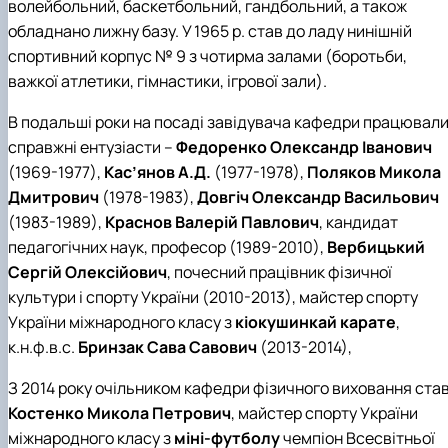
волейбольний, баскетбольний, гандбольний, а також
обладнано лижну базу. У 1965 р. став до ладу нинішній
спортивний корпус № 9 з чотирма залами (боротьби,
важкої атлетики, гімнастики, ігрової зали).
В подальші роки на посаді завідувача кафедри працювал
справжні ентузіасти –
Федоренко Олександр Іванович
(1969-1977),
Кас’янов А.Д.
(1977-1978),
Поляков Микола
Дмитрович
(1978-1983),
Довгіч Олександр Васильович
(1983-1989),
Краснов Валерій Павлович
, кандидат
педагогічних наук, професор (1989-2010),
Вербицький
Сергій Олексійович
, почесний працівник фізичної
культури і спорту України (2010-2013), майстер спорту
України міжнародного класу з
кіокушинкай карате
,
к.н.ф.в.с.
Бринзак Сава Савович
(2013-2014),
З 2014 року очільником кафедри фізичного виховання ста
Костенко Микола Петрович
, майстер спорту України
міжнародного класу з
міні-футболу
чемпіон Всесвітньої