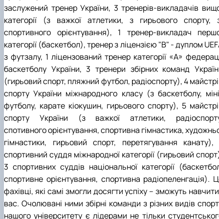
заслужений тренер України, 3 тренерів-викладачів вищо
категорії (з важкої атлетики, з гирьового спорту, з
спортивного орієнтування), 1 тренер-викладач першо
категорії (баскетбол), тренер з ліцензією "В" - дуплом UE
з футзалу, 1 ліцензований тренер категорії «А» федераці
баскетболу України, 3 тренери збірних команд Україн
(гирьовий спорт, пляжний футбол, радіоспорту), 4 майстр
спорту України міжнародного класу (з баскетболу, міні
футболу, карате кіокушин, гирьового спорту), 5 майстрі
спорту України (з важкої атлетики, радіоспорту
спотивного орієнтування, спортивна гімнастика, художньо
гімнастики, гирьовий спорт, перетягування канату), 
спортивний суддя міжнародної категорії (гирьовий спорт)
3 спортивних суддів національної категорії (баскетбол
спортивне орієнтування, спортивна радіопеленгація). Ц
фахівці, які самі змогли досягти успіху – зможуть навчити
вас. Очолювані ними збірні команди з різних видів спорт
нашого університету є лідерами не тільки студентськог