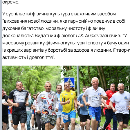
окремо.
У суспільстві фізична культура є важливим засобом
"виховання нової людини, яка гармонійно поєднує в собі
духовне багатство, моральну чистоту і фізичну
досконалість". Видатний фізіолог
П.К. Анохін
зазначив: "У
масовому розвитку фізичної культури і спорту я бачу один
із кращих варіантів у боротьбі за здоров’я людини, її творч
активність і довголіття".