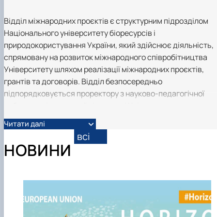
Відділ міжнародних проєктів є структурним підрозділом
Національного університету біоресурсів і
природокористування України, який здійснює діяльність,
спрямовану на розвиток міжнародного співробітництва
Університету шляхом реалізації міжнародних проєктів,
грантів та договорів. Відділ безпосередньо
підпорядковується проректору з науково-педагогічної
роботи та міжнародної діяльності Університету.
Читати далі
Основними напрямами діяльності Відділу є: розширення
всі
міжнародної активності університету в контексті
НОВИНИ
залученості науковців університету до світової наукової
спільноти; активне залучення науковців університету до
міжнародних наукових консорціумів та участі у
міжнародних проєктах; моніторинг нормативно-правових
змін та узгодження чинних норм зі змінами; сприяння
забезпеченню освітньої та наукової місії університету.