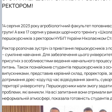
Презентація кафедри
Стандарти вищої освіти
Міжнародна науково-практична конференція «Інновацій
Послуги, які надає кафедра
Телефони гарячих ліній
РЕКТОРОМ!
Каталоги освітніх програм
Тези магістрів випуску 2024 року
Зворотній зв'язок
Навчальна робота
Наукова бібліотека
Програми практик
Студентський науковий гурток "Технолог"
14 серпня 2023 року агробіологічний факультет поповнивс
Навчальні та науково-дослідні лабораторії
групи! А вже 17 серпня у рамках щорічного тренінгу «Школ
Електронні навчальні ресурси
першокурсників з ректором НУБіП України Ніколаєнком С
Профорієнтаційна діяльність кафедри
Працевлаштування випускників магістратури
Ректор розпочав зустріч із привітання першокурсників з п
Виховна робота
– сумлінне навчання. Для забезпечення цього університе
Методичні рекомендації до виконання курсової робот
присутніх з особливостями ведення навчального процесу 
Розклад занять на 2025/2026
питань. Також познайомив студентів першокурсників з ос
Графік відпрацювань навчальних занять та практики
випускниками, представив керівний склад, проректорів, з
дотримання дрес-коду під час відвідування занять, сувор
території університету. Першокурсники мали змогу задати
проблеми, які виникли. На всі запитання вони отримали ви
неформальній атмосфері, показала готовність студентів д