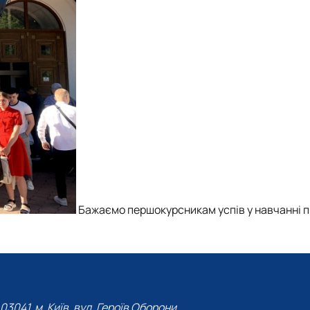
Бажаємо першокурсникам успів у навчанні п
03041, м. Київ, вул. Героїв Оборони,