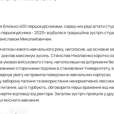
ні технології виробництва, л…
я близько 400 першокурсниками, серед них раді вітати студ
а першокурсника - 2023» відбулася традиційна зустріч студ
таніславом Миколайовичем.
очатком нового навчального року, наголосив, що основне за
т доклав максимум зусиль. Станіслав Ніколаєнко коротко 
и для студентів ОС Бакалавр т…
в умовах військового стану, наголосивши на дотриманні б
новними історичними подіями в становленні Університету,
вернув увагу на правила поведінки в навчальних корпусах,
у заборону паління та використання ненормативної лексики
 питання, що їх турбують, обговорити перші враження від н
черпні відповіді від ректора. Загалом зустріч пройшла у др
о якісного навчання.