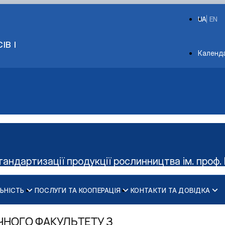
UA
EN
ІВ І
Depart
Календ
тандартизації продукції рослинництва ім. проф. 
ЬНІСТЬ
ПОСЛУГИ ТА КООПЕРАЦІЯ
КОНТАКТИ ТА ДОВІДКА
Керівництво гуртка
Діяльність cтудент
ЧНОГО ФАКУЛЬТЕТУ З