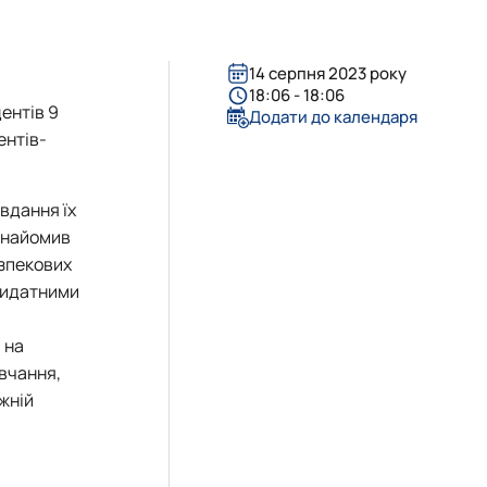
14 серпня 2023 року
18:06 - 18:06
ентів 9
Додати до календаря
ентів-
вдання їх
ознайомив
езпекових
 видатними
 на
авчання,
ужній