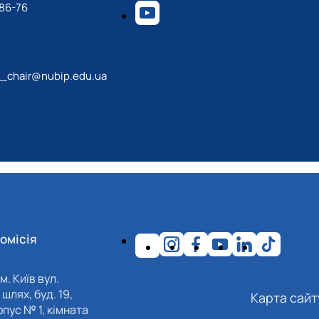
-86-76
_chair@nubip.edu.ua
омісія
м. Київ вул.
шлях, буд. 19,
Карта сайт
пус № 1, кімната