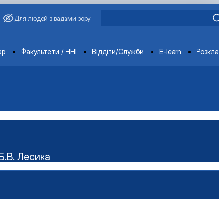
Для людей з вадами зору
ments
ар
Факультети / ННІ
Відділи/Служби
E-learn
Розкл
Б.В. Лесика
ського наукового гуртка "Технолог"