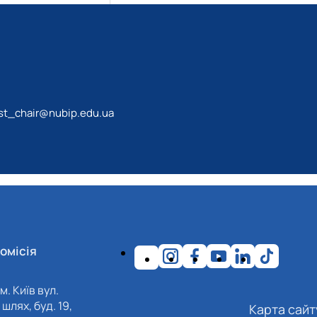
st_chair@nubip.edu.ua
омісія
м. Київ вул.
шлях, буд. 19,
Карта сайт