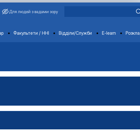
Для людей з вадами зору
ments
ар
Факультети / ННІ
Відділи/Служби
E-learn
Розкл
редовище
ормація
ачів, членів наукового гуртка