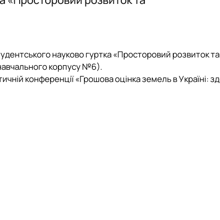
ення)
Наукові здоб
План-графік
Звiт_гуртка_
студентського науково гуртка «Просторовий розвиток та
 навчального корпусу №6).
ичній конференції «Грошова оцінка земель в Україні: з