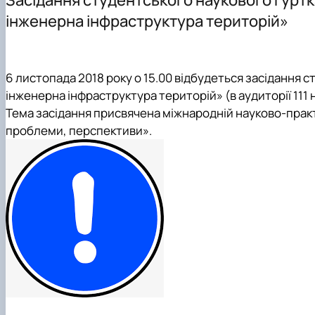
Культурно-виховна робота
Навчальні лабораторії (матеріально-технічне забезпеч
Графік проведення консультацій НПП
інженерна інфраструктура територій»
Практичне навчання
Орієнтовна тематика кваліфікаційних робіт
6
листопада 2018 року
о 15.00 відбудеться засідання 
інженерна інфраструктура територій» (в аудиторії 111
Тема засідання присвячена міжнародній науково-практ
проблеми, перспективи».