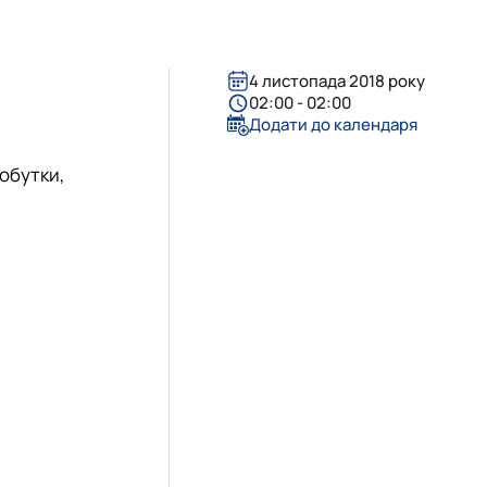
утки і проведена робота
2025-2026н.р
4 листопада 2018 року
02:00 - 02:00
Додати до календаря
добутки,