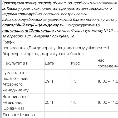
Враховуючи велику потребу лікувально-профілактичних закладів
м. Києва у крові, її компонентах і препаратах, для своєчасного
надання трансфузійної допомоги постраждалим
військовослужбовцям запрошуємо всіх бажаючих взяти участь у
благодійній акції «День донора»
, що проходитиме
з 5
листопада по 12 листопада
у читальній залі гуртожитку № 10, щ
за адресою: вул. Генерала Родімцева, 7а.
Графік
проведення «Дня донора» у Національному університеті
біоресурсів і природокористування України
Час
Факультет (ННІ)
Дата
Курс
проведен
Гуманітарно-
педагогічний;
09.11
1-5
10:00 – 14:
Аграрного
менеджменту
Ветеринарної
медицини;
05.11
1-5
10:00 – 14:
Юридичний
Лісового і садово-