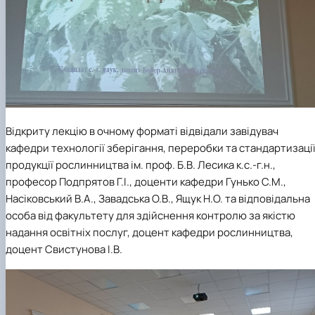
Відкриту лекцію в очному форматі відвідали завідувач
кафедри технології зберігання, переробки та стандартизаці
продукції рослинництва ім. проф. Б.В. Лесика к.с.-г.н.,
професор Подпрятов Г.І., доценти кафедри Гунько С.М.,
Насіковський В.А., Завадська О.В., Ящук Н.О. та відповідальна
особа від факультету для здійснення контролю за якістю
надання освітніх послуг, доцент кафедри рослинництва,
доцент Свистунова І.В.