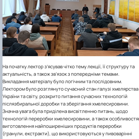
На початку лектор з’ясував чітко тему лекції, її структуру та
актуальність, а також зв'язок з попередніми темами.
Викладання матеріалу було логічним та послідовним.
Лектором було розглянуто сучасний стан галузі хмелярства
України та світу, розкрито питання сучасних технологій
післязбиральної доробки та зберігання хмелесировини.
Значна увага була приділена висвітленню питань, щодо
технологій переробки хмелесировини, а також особливостя
виготовлення найпоширеніших продуктів переробки
(гранули, екстракти), що використовуються у пивоварінні