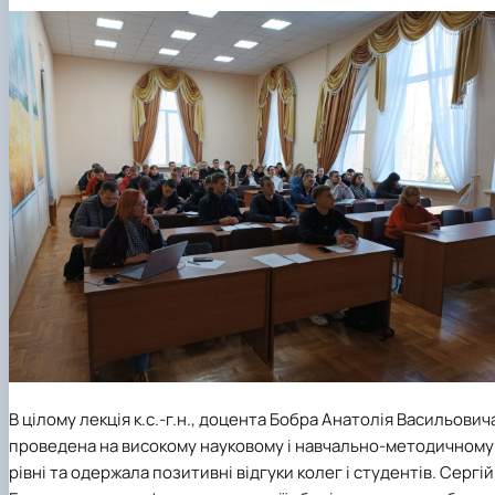
В цілому лекція к.с.-г.н., доцента Бобра Анатолія Васильович
проведена на високому науковому і навчально-методичному
рівні та одержала позитивні відгуки колег і студентів. Сергій