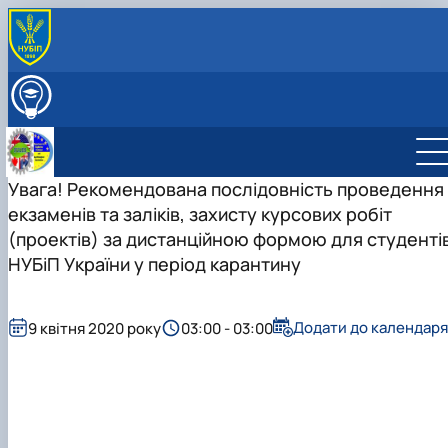
ПРО КАФЕДРУ
Міжнародна діяльність
ВСТУПНИКУ
Навчально-методична робота
ОСВІТНІЙ ПРОЦЕС
Виховна робота
НАУКОВА РОБОТА
Профорієнтаційна робота кафедри
Увага! Рекомендована послідовність проведення
СКЛАД КАФЕДРИ
Науково-дослідна лабораторія «Науково-технічно
ГУРТКИ
екзаменів та заліків, захисту курсових робіт
перекладу»
Студентський науковий гурток "Сучасна англійськ
(проектів) за дистанційною формою для студенті
мова науково-технічного спряму…
НУБіП України у період карантину
Студентський науковий гурток "Основи перекладу
фахових текстів"
Додати до календаря
9 квітня 2020 року
03:00 - 03:00