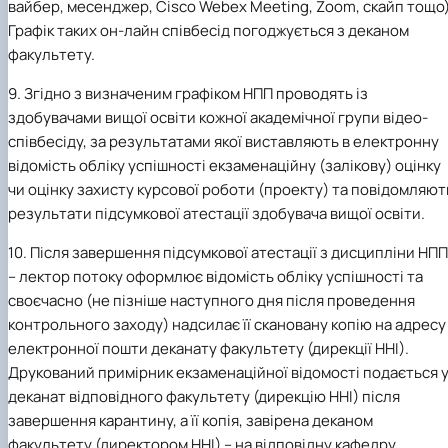
вайбер, месенджер, Cisco Webex Meeting, Zoom, скайп тощо)
Графік таких он-лайн співбесід погоджується з деканом
факультету.
9. Згідно з визначеним графіком НПП проводять із
здобувачами вищої освіти кожної академічної групи відео-
співбесіду, за результатами якої виставляють в електронну
відомість обліку успішності екзаменаційну (залікову) оцінку
чи оцінку захисту курсової роботи (проекту) та повідомляют
результати підсумкової атестації здобувача вищої освіти.
10. Після завершення підсумкової атестації з дисципліни НПП
– лектор потоку оформлює відомість обліку успішності та
своєчасно (не пізніше наступного дня після проведення
контрольного заходу) надсилає її скановану копію на адресу
електронної пошти деканату факультету (дирекції ННІ).
Друкований примірник екзаменаційної відомості подається 
деканат відповідного факультету (дирекцію ННІ) після
завершення карантину, а її копія, завірена деканом
факультету (директором ННІ) – на відповідну кафедру.