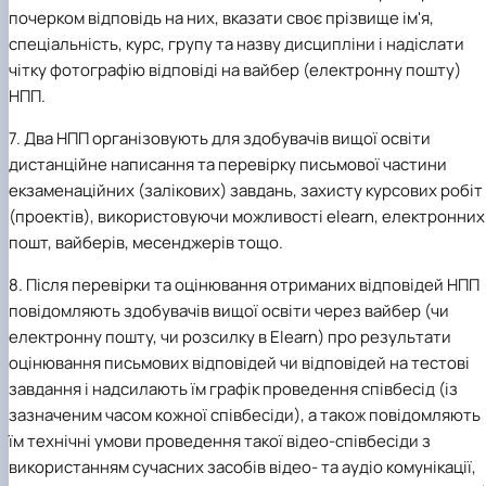
почерком відповідь на них, вказати своє прізвище ім'я,
спеціальність, курс, групу та назву дисципліни і надіслати
чітку фотографію відповіді на вайбер (електронну пошту)
НПП.
7. Два НПП організовують для здобувачів вищої освіти
дистанційне написання та перевірку письмової частини
екзаменаційних (залікових) завдань, захисту курсових робіт
(проектів), використовуючи можливості elearn, електронних
пошт, вайберів, месенджерів тощо.
8. Після перевірки та оцінювання отриманих відповідей НПП
повідомляють здобувачів вищої освіти через вайбер (чи
електронну пошту, чи розсилку в Еleаrn) про результати
оцінювання письмових відповідей чи відповідей на тестові
завдання і надсилають їм графік проведення співбесід (із
зазначеним часом кожної співбесіди), а також повідомляють
їм технічні умови проведення такої відео-співбесіди з
використанням сучасних засобів відео- та аудіо комунікації,