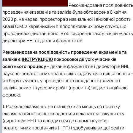
Рекомендована послідовніст
проведення екзаменів та заліків була обговорена 6 квітня
2020 р. на нараді проректора з навчальної і виховної роботи
Кваші С.М. з керівниками підпорядкованих йому служб, що
проводилася дистанційно. В обговоренні також взяли участь
директори ННІ та декани факультетів.
Рекомендована послідовність проведення екзаменів та
заліків є
ІНСТРУКЦІЄЮ
покрокової дії усіх учасників
освітнього процесу
– деканів факультетів і директорів ННІ,
науково-педагогічних працівників і здобувачів вищої освіти 
які беруть участь у проведенні та складанні екзаменів і
заліків, захисті курсових робіт (проектів) за дистанційною
формою.
1. Розклад екзаменів, не пізніше як за місяць до початку
екзаменаційної сесії, складається деканатом факультету
(дирекцією ННІ) та доводиться до відома науково-
педагогічних працівників (НПП) і здобувачів вищої освіти