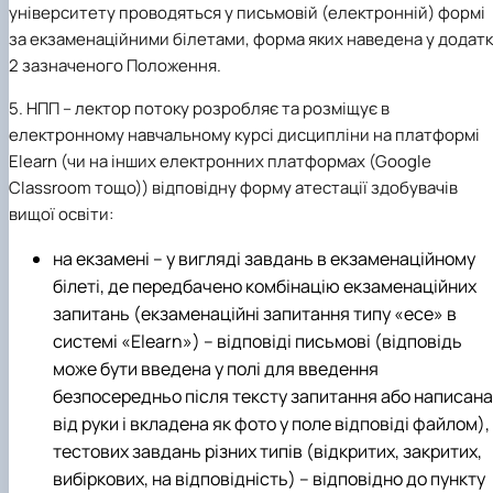
університету проводяться у письмовій (електронній) формі
за екзаменаційними білетами, форма яких наведена у додат
2 зазначеного Положення.
5. НПП – лектор потоку розробляє та розміщує в
електронному навчальному курсі дисципліни на платформі
Elearn (чи на інших електронних платформах (Google
Classroom тощо)) відповідну форму атестації здобувачів
вищої освіти:
на екзамені – у вигляді завдань в екзаменаційному
білеті, де передбачено комбінацію екзаменаційних
запитань (екзаменаційні запитання типу «есе» в
системі «Elearn») – відповіді письмові (відповідь
може бути введена у полі для введення
безпосередньо після тексту запитання або написана
від руки і вкладена як фото у поле відповіді файлом), 
тестових завдань різних типів (відкритих, закритих,
вибіркових, на відповідність) – відповідно до пункту