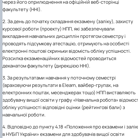
через його оприлюднення на офіційній веб-сторінці
факультету (ННІ).
2. За день до початку складання екзамену (заліку), захисту
курсової роботи (проекту) НПП, які забезпечували
викладання навчальних дисциплін протягом семестру і
проводять підсумкову атестацію, отримують на особисті
електронні поштові скриньки відомість обліку успішності.
Розсилка екзаменаційних відомостей проводиться
деканатом факультету (дирекцією ННІ).
3. За результатами навчання у поточному семестрі
(враховуючи результати в Elearn, вайбер-групах, на
електронних поштах, месенджерах тощо) НПП виставляють
здобувачу вищої освіти у графу «Навчальна робота» відомос
обліку успішності відповідні оцінки (рейтингові бали) з
навчальної роботи.
4. Відповідно до пункту 4.18 «Положення про екзамени і залік
в НУБіП України» екзамени для здобувачів вищої освіти