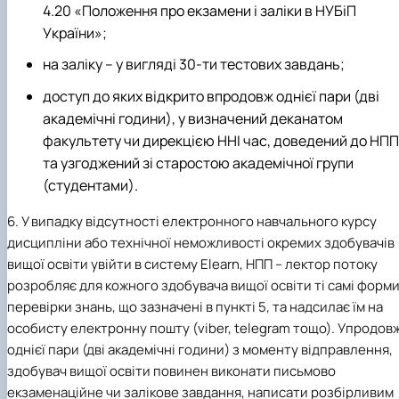
4.20 «Положення про екзамени і заліки в НУБіП
України»;
на заліку – у вигляді 30-ти тестових завдань;
доступ до яких відкрито впродовж однієї пари (дві
академічні години), у визначений деканатом
факультету чи дирекцією ННІ час, доведений до НПП
та узгоджений зі старостою академічної групи
(студентами).
6. У випадку відсутності електронного навчального курсу
дисципліни або технічної неможливості окремих здобувачів
вищої освіти увійти в систему Elearn, НПП – лектор потоку
розробляє для кожного здобувача вищої освіти ті самі форм
перевірки знань, що зазначені в пункті 5, та надсилає їм на
особисту електронну пошту (viber, telegram тощо). Упродов
однієї пари (дві академічні години) з моменту відправлення,
здобувач вищої освіти повинен виконати письмово
екзаменаційне чи залікове завдання, написати розбірливим