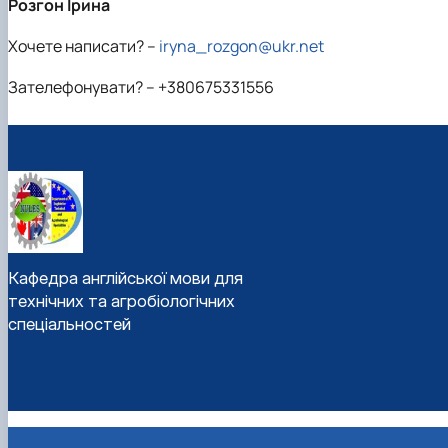
Розгон Ірина
Хочете написати? –
iryna_rozgon@ukr.net
Зателефонувати? –
+380675331556
Кафедра англійської мови для
технічних та агробіологічних
спеціальностей