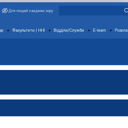
Для людей з вадами зору
ments
ар
Факультети / ННІ
Відділи/Служби
E-learn
Розкл