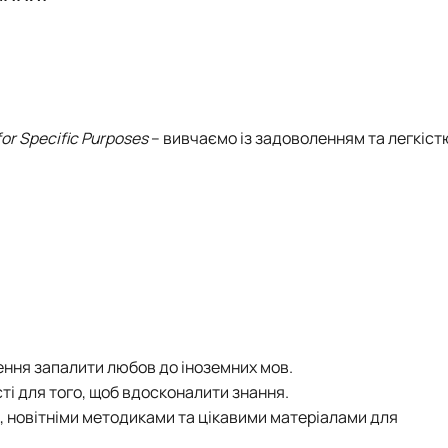
перекладу»
for Specific Purposes
– вивчаємо із задоволенням та легкіст
нення запалити любов до іноземних мов.
сті для того, щоб вдосконалити знання.
и, новітніми методиками та цікавими матеріалами для