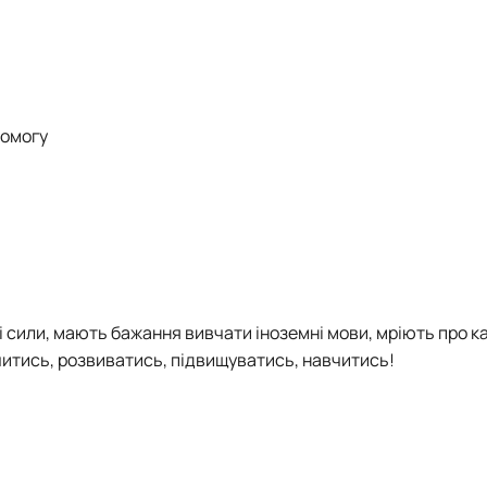
помогу
ні сили, мають бажання вивчати іноземні мови, мріють про к
 вчитись, розвиватись, підвищуватись, навчитись!