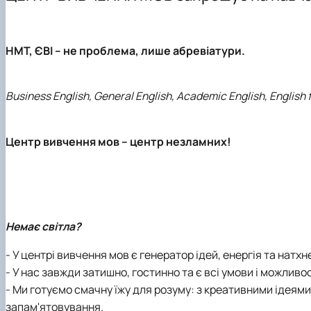
Виховна робота
Профорієнтаційна робота кафедри
Науково-дослідна лабораторія «Науково-технічного 
НМТ, ЄВІ
– не проблема, лише абревіатури.
Business English, General English, Academic English, English 
Центр вивчення мов – центр незламних!
Немає світла?
- У центрі вивчення мов є генератор ідей, енергія та натх
- У нас завжди затишно, гостинно та є всі умови і можливо
- Ми готуємо смачну їжу для розуму: з креативними ідеям
запам'ятовування.