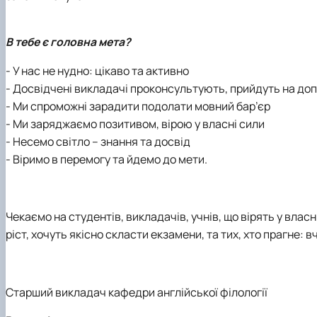
В тебе є головна мета?
- У нас не нудно: цікаво та активно
- Досвідчені викладачі проконсультують, прийдуть на до
- Ми спроможні зарадити подолати мовний бар’єр
- Ми заряджаємо позитивом, вірою у власні сили
- Несемо світло – знання та досвід
- Віримо в перемогу та йдемо до мети.
Чекаємо на студентів, викладачів, учнів, що вірять у влас
ріст, хочуть якісно скласти екзамени, та тих, хто прагне:
Старший викладач кафедри англійської філології