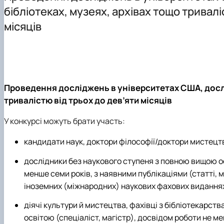
Співробітники кафедри
Аспірантура
Проєкт DAAD
бібліотеках, музеях, архівах тощо тривалі
ННВЛ «Бізнес-аналітика»
Організація практичного навчання
DigiAgrar_UA
місяців
Клуб випускників
Графік консультацій
AgriWork_UA
Навчально-методичне забезпечення, робочі програми,
Обговорення проєктів освітніх програм
Проведення досліджень в університетах США, дослі
тривалістю від трьох до дев’яти місяців
У конкурсі можуть брати участь:
кандидати наук, доктори філософії/доктори мистецтв
дослідники без наукового ступеня з повною вищою ос
менше семи років, з наявними публікаціями (статті, м
іноземних (міжнародних) наукових фахових видання
діячі культури й мистецтва, фахівці з бібліотекарств
освітою (спеціаліст, магістр), досвідом роботи не 