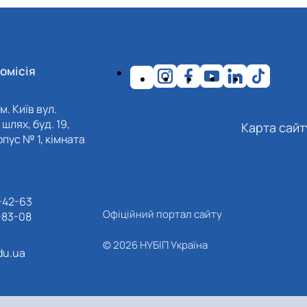
омісія
м. Київ вул.
шлях, буд. 19,
Карта сайт
пус № 1, кімната
-42-63
Офіційний портал сайту
-83-08
© 2026 НУБІП Україна
du.ua