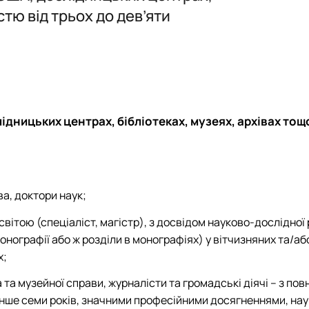
Логістика
Експрес-курс підготовки слухачів для здачі ЄФВВ з «Управлінн
Логістика
Підготовка до акредитації ОП "Ад
стю від трьох до дев’яти
Підготовка до акредитації ОП "М
 ЕНК, силабуси
дницьких центрах, бібліотеках, музеях, архівах тощ
а, доктори наук;
вітою (спеціаліст, магістр), з досвідом науково-дослідної
онографії або ж розділи в монографіях) у вітчизняних та/аб
х;
а та музейної справи, журналісти та громадські діячі – з п
менше семи років, значними професійними досягненнями, на