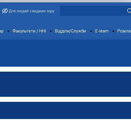
Для людей з вадами зору
ments
ар
Факультети / ННІ
Відділи/Служби
E-learn
Розкл