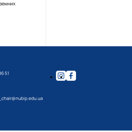
оземних
86 51
_chair@nubip.edu.ua