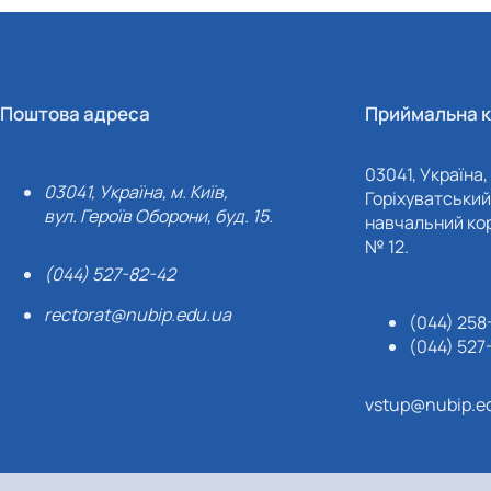
Поштова адреса
Приймальна к
03041, Україна, 
03041, Україна, м. Київ,
Горіхуватський 
вул. Героїв Оборони, буд. 15.
навчальний кор
№ 12.
(044) 527-82-42
rectorat@nubip.edu.ua
(044) 258
(044) 527
vstup@nubip.e