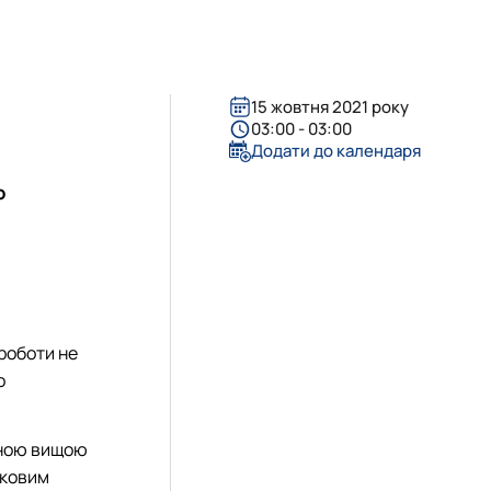
я та адмініструванн…
міністративний менеджмент"
енеджмент ЗЕД"
15 жовтня 2021 року
03:00 - 03:00
Додати до календаря
о
 роботи не
о
овною вищою
уковим