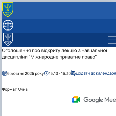
ПРО КАФЕДРУ
Історія кафедри
СКЛАД КАФЕДРИ
ОСВІТНІЙ ПРОЦЕС
Організація освітнього процесу
НАУКОВА РОБОТА
Навчально-методичне забезпечення
Сторінка аспірантів
Оголошення про відкриту лекцію з навчальної
Практичне навчання
Студентська наукова робота
дисципліни "Міжнародне приватне право"
Додати до календаря
6 жовтня 2025 року
15:10 - 16:30
Формат:
Очна