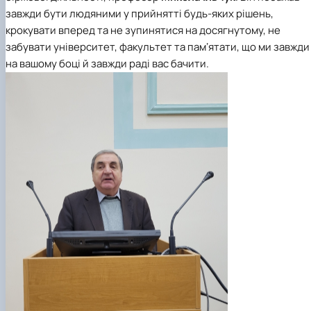
завжди бути людяними у прийнятті будь-яких рішень,
крокувати вперед та не зупинятися на досягнутому, не
забувати університет, факультет та памʼятати, що ми завжди
на вашому боці й завжди раді вас бачити.