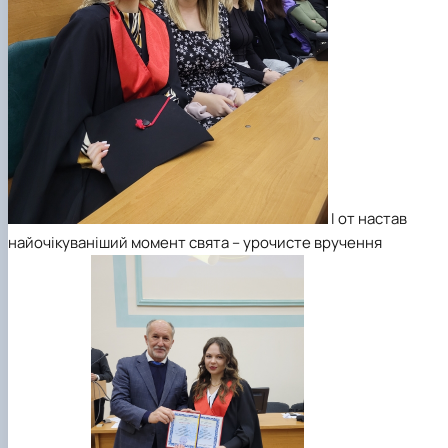
І от настав
найочікуваніший момент свята – урочисте вручення